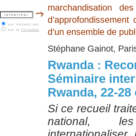
marchandisation des
d’approfondissement d
sur irenees.net
d’un ensemble de publi
sur la
Coredem
Stéphane Gainot, Paris
Rwanda : Recon
Séminaire inter
Rwanda, 22-28 
Si ce recueil trai
national, l
internationalise