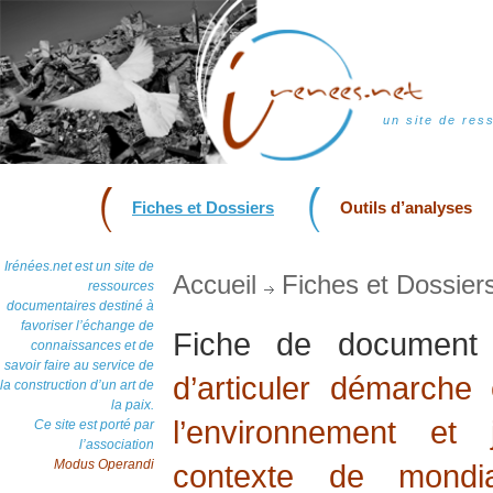
un site de res
Fiches et Dossiers
Outils d’analyses
Irénées.net est un site de
Accueil
Fiches et Dossier
ressources
documentaires destiné à
favoriser l’échange de
Fiche de documen
connaissances et de
savoir faire au service de
d’articuler démarche
la construction d’un art de
la paix.
l’environnement et
Ce site est porté par
l’association
Modus Operandi
contexte de mondia