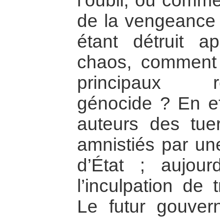
l’oubli, ou comme
de la vengeance ?
étant détruit 
chaos, comment é
principaux 
génocide ? En ef
auteurs des tuer
amnistiés par un
d’État ; aujourd
l’inculpation de 
Le futur gouver