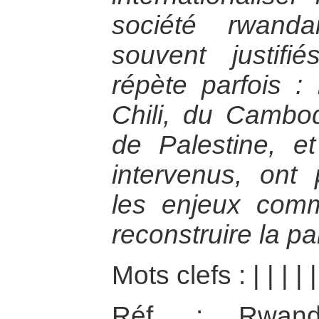
société rwand
souvent justifié
répète parfois :
Chili, du Cambo
de Palestine, e
intervenus, ont 
les enjeux com
reconstruire la pa
Mots clefs :
|
|
|
|
Réf. : Rwanda