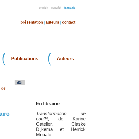
english
español
français
présentation
|
auteurs
|
contact
Publications
Acteurs
 del
En librairie
airo
Transformation de
conflit
, de Karine
Gatelier, Claske
Dijkema et Herrick
Mouafo