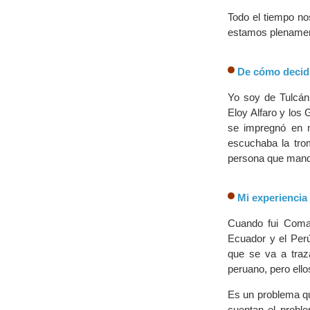
Todo el tiempo no
estamos plenament
De cómo decidí 
Yo soy de Tulcán
Eloy Alfaro y los
se impregnó en mí
escuchaba la trom
persona que mandab
Mi experiencia
Cuando fui Coman
Ecuador y el Perú
que se va a traz
peruano, pero ell
Es un problema que
cuentan el proble