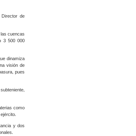
Director de
e las cuencas
do 3 500 000
que dinamiza
una visión de
basura, pues
subteniente,
aterias como
jército.
tancia y dos
onales.