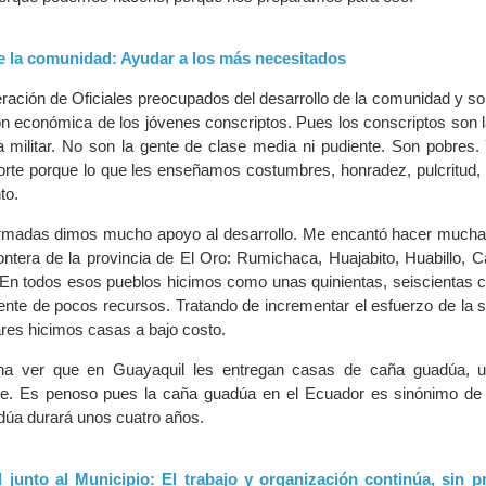
de la comunidad: Ayudar a los más necesitados
eración de Oficiales preocupados del desarrollo de la comunidad y so
ión económica de los jóvenes conscriptos. Pues los conscriptos son 
a militar. No son la gente de clase media ni pudiente. Son pobres.
rte porque lo que les enseñamos costumbres, honradez, pulcritud, 
to.
rmadas dimos mucho apoyo al desarrollo. Me encantó hacer mucha 
rontera de la provincia de El Oro: Rumichaca, Huajabito, Huabillo, C
En todos esos pueblos hicimos como unas quinientas, seiscientas c
gente de pocos recursos. Tratando de incrementar el esfuerzo de la s
tares hicimos casas a bajo costo.
a ver que en Guayaquil les entregan casas de caña guadúa, un 
ble. Es penoso pues la caña guadúa en el Ecuador es sinónimo de
úa durará unos cuatro años.
l junto al Municipio: El trabajo y organización continúa, sin p