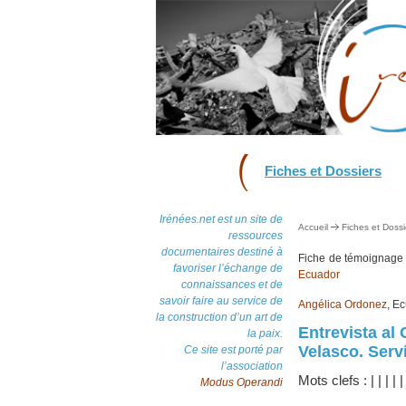
Fiches et Dossiers
Irénées.net est un site de
Accueil
Fiches et Dossi
ressources
documentaires destiné à
Fiche de témoignag
favoriser l’échange de
Ecuador
connaissances et de
savoir faire au service de
Angélica Ordonez
, E
la construction d’un art de
Entrevista al
la paix.
Velasco. Serv
Ce site est porté par
l’association
Mots clefs :
|
|
|
|
Modus Operandi