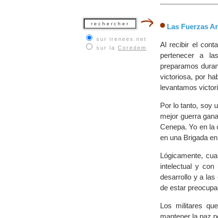
Las Fuerzas A
sur irenees.net
Al recibir el con
sur la
Coredem
pertenecer a l
preparamos durant
victoriosa, por h
levantamos victor
Por lo tanto, soy 
mejor guerra gana
Cenepa. Yo en la 
en una Brigada en
Lógicamente, cuan
intelectual y con
desarrollo y a la
de estar preocupad
Los militares qu
mantener la paz 