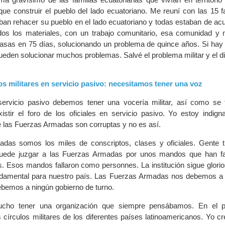
que construir el pueblo del lado ecuatoriano. Me reuní con las 15 f
ban rehacer su pueblo en el lado ecuatoriano y todas estaban de acu
dos los materiales, con un trabajo comunitario, esa comunidad y m
asas en 75 días, solucionando un problema de quince años. Si hay l
ueden solucionar muchos problemas. Salvé el problema militar y el d
os militares en servicio pasivo: necesitamos tener una voz
servicio pasivo debemos tener una vocería militar, así como se t
xistir el foro de los oficiales en servicio pasivo. Yo estoy indig
e las Fuerzas Armadas son corruptas y no es así.
das somos los miles de conscriptos, clases y oficiales. Gente t
uede juzgar a las Fuerzas Armadas por unos mandos que han fal
s. Esos mandos fallaron como personnes. La institución sigue glorio
undamental para nuestro país. Las Fuerzas Armadas nos debemos a l
bemos a ningún gobierno de turno.
ho tener una organización que siempre pensábamos. En el p
 círculos militares de los diferentes países latinoamericanos. Yo c