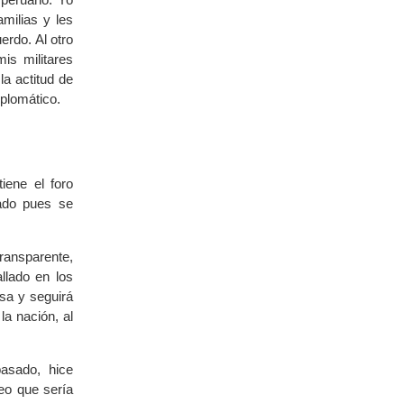
amilias y les
erdo. Al otro
is militares
a actitud de
iplomático.
iene el foro
nado pues se
ransparente,
lado en los
sa y seguirá
a nación, al
asado, hice
reo que sería