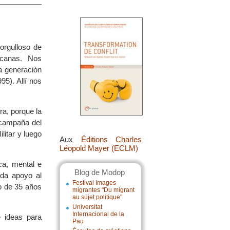
orgulloso de
canas. Nos
na generación
95). Allí nos
ra, porque la
 campaña del
itar y luego
Aux
Éditions Charles
Léopold Mayer (ECLM)
ca, mental e
Blog de Modop
 da apoyo al
Festival Images
go de 35 años
migrantes "Du migrant
au sujet politique"
Universitat
Internacional de la
 ideas para
Pau