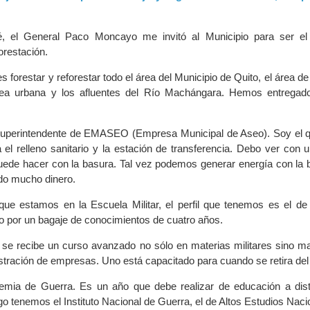
, el General Paco Moncayo me invitó al Municipio para ser el 
orestación.
es forestar y reforestar todo el área del Municipio de Quito, el área d
área urbana y los afluentes del Río Machángara. Hemos entrega
uperintendente de EMASEO (Empresa Municipal de Aseo). Soy el 
 el relleno sanitario y la estación de transferencia. Debo ver con 
puede hacer con la basura. Tal vez podemos generar energía con la 
do mucho dinero.
ue estamos en la Escuela Militar, el perfil que tenemos es el de 
do por un bagaje de conocimientos de cuatro años.
se recibe un curso avanzado no sólo en materias militares sino m
tración de empresas. Uno está capacitado para cuando se retira del e
mia de Guerra. Es un año que debe realizar de educación a dis
o tenemos el Instituto Nacional de Guerra, el de Altos Estudios Naci