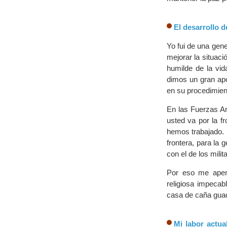
El desarrollo 
Yo fui de una gen
mejorar la situac
humilde de la vid
dimos un gran apo
en su procedimien
En las Fuerzas A
usted va por la f
hemos trabajado. 
frontera, para la 
con el de los mili
Por eso me apen
religiosa impeca
casa de caña guad
Mi labor actua