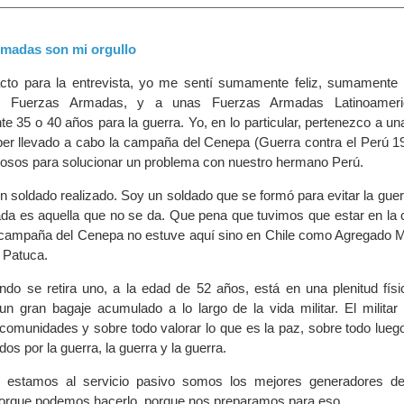
rmadas son mi orgullo
tacto para la entrevista, yo me sentí sumamente feliz, sumamente 
as Fuerzas Armadas, y a unas Fuerzas Armadas Latinoameri
e 35 o 40 años para la guerra. Yo, en lo particular, pertenezco a u
aber llevado a cabo la campaña del Cenepa (Guerra contra el Perú 19
iosos para solucionar un problema con nuestro hermano Perú.
un soldado realizado. Soy un soldado que se formó para evitar la guer
da es aquella que no se da. Que pena que tuvimos que estar en la
campaña del Cenepa no estuve aquí sino en Chile como Agregado Mil
 Patuca.
do se retira uno, a la edad de 52 años, está en una plenitud físi
 un gran bagaje acumulado a lo largo de la vida militar. El militar
s comunidades y sobre todo valorar lo que es la paz, sobre todo lue
os por la guerra, la guerra y la guerra.
e estamos al servicio pasivo somos los mejores generadores de
porque podemos hacerlo, porque nos preparamos para eso.