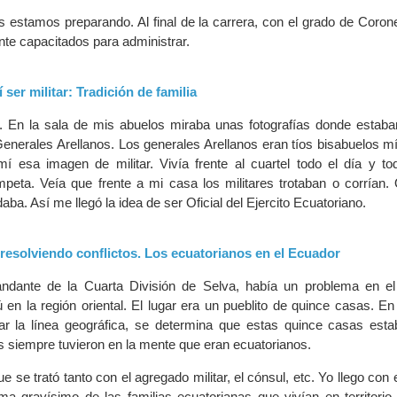
s estamos preparando. Al final de la carrera, con el grado de Coron
e capacitados para administrar.
ser militar: Tradición de familia
. En la sala de mis abuelos miraba unas fotografías donde estaba
 Generales Arellanos. Los generales Arellanos eran tíos bisabuelos 
 esa imagen de militar. Vivía frente al cuartel todo el día y to
peta. Veía que frente a mi casa los militares trotaban o corrían. 
a. Así me llegó la idea de ser Oficial del Ejercito Ecuatoriano.
 resolviendo conflictos. Los ecuatorianos en el Ecuador
dante de la Cuarta División de Selva, había un problema en el 
 en la región oriental. El lugar era un pueblito de quince casas. E
ar la línea geográfica, se determina que estas quince casas esta
os siempre tuvieron en la mente que eran ecuatorianos.
 se trató tanto con el agregado militar, el cónsul, etc. Yo llego con
ma gravísimo de las familias ecuatorianas que vivían en territorio