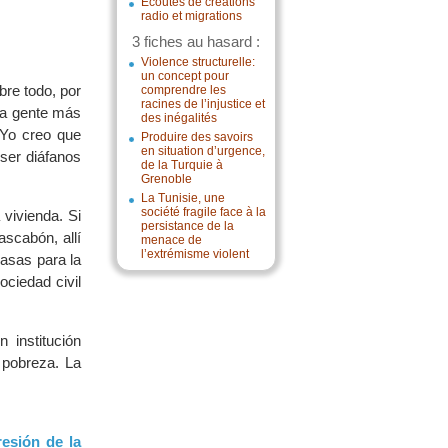
Écoutes de créations
radio et migrations
3 fiches au hasard :
Violence structurelle:
un concept pour
bre todo, por
comprendre les
racines de l’injustice et
la gente más
des inégalités
 Yo creo que
Produire des savoirs
en situation d’urgence,
ser diáfanos
de la Turquie à
Grenoble
La Tunisie, une
société fragile face à la
vivienda. Si
persistance de la
ascabón, allí
menace de
l’extrémisme violent
asas para la
ociedad civil
institución
 pobreza. La
resión de la