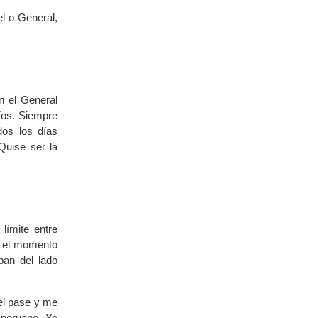
el o General,
n el General
míos. Siempre
dos los días
Quise ser la
límite entre
n el momento
ban del lado
 el pase y me
 peruano. Yo