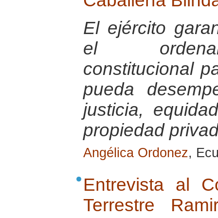
Caballería Blind
El ejército gara
el ordenam
constitucional 
pueda desempe
justicia, equid
propiedad priva
Angélica Ordonez
, Ec
Entrevista al 
Terrestre Ram