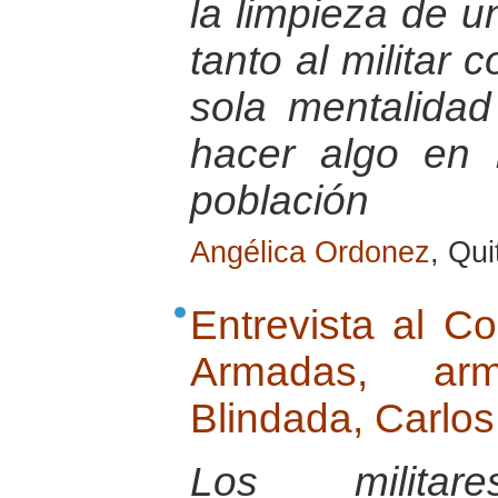
la limpieza de u
tanto al militar
sola mentalida
hacer algo en b
población
Angélica Ordonez
, Qu
Entrevista al C
Armadas, ar
Blindada, Carlo
Los milita