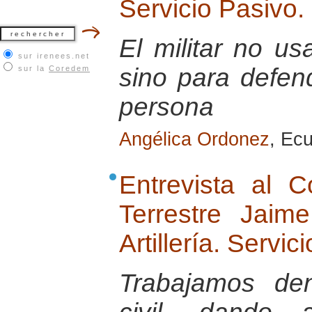
Servicio Pasivo.
El militar no u
sur irenees.net
sino para defend
sur la
Coredem
persona
Angélica Ordonez
, Ec
Entrevista al 
Terrestre Jai
Artillería. Servic
Trabajamos de