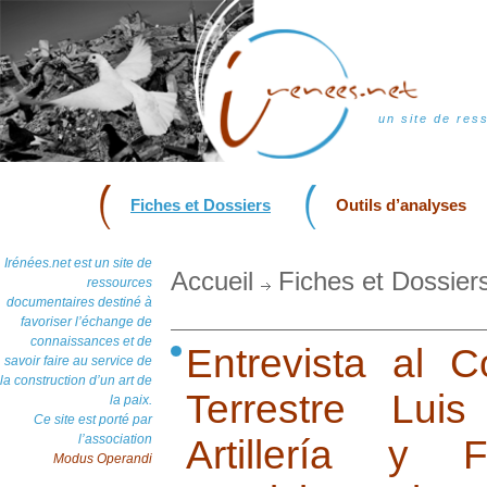
un site de res
Fiches et Dossiers
Outils d’analyses
Irénées.net est un site de
Accueil
Fiches et Dossier
ressources
documentaires destiné à
favoriser l’échange de
connaissances et de
Entrevista al 
savoir faire au service de
la construction d’un art de
Terrestre Lu
la paix.
Ce site est porté par
l’association
Artillería y 
Modus Operandi