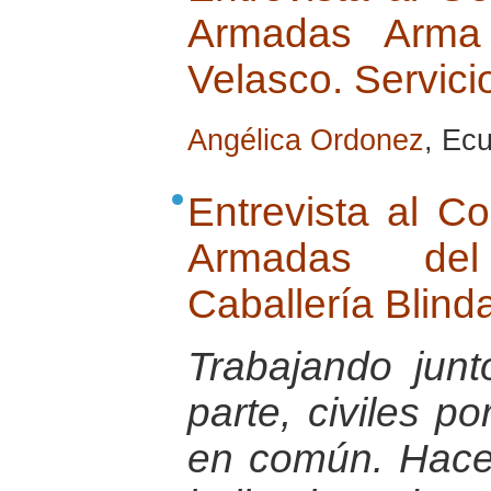
Armadas Arma d
Velasco. Servici
Angélica Ordonez
, Ec
Entrevista al C
Armadas de
Caballería Blin
Trabajando jun
parte, civiles po
en común. Hace