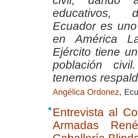
civil, dando 
educativos, d
Ecuador es uno
en América La
Ejército tiene u
población civ
tenemos respaldo
Angélica Ordonez
, Ec
Entrevista al C
Armadas Ren