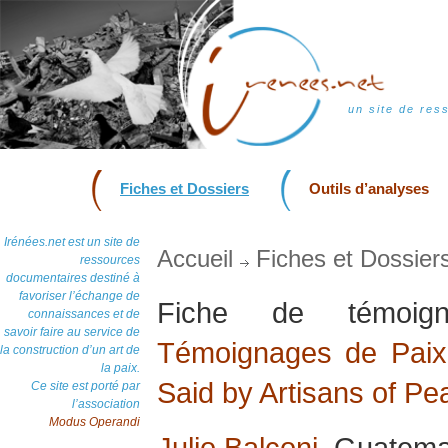
un site de res
Fiches et Dossiers
Outils d’analyses
Irénées.net est un site de
Accueil
Fiches et Dossier
ressources
documentaires destiné à
favoriser l’échange de
Fiche de témoi
connaissances et de
savoir faire au service de
Témoignages de Paix 
la construction d’un art de
la paix.
Said by Artisans of Pe
Ce site est porté par
l’association
Modus Operandi
Julio Balconi
, Guatemal