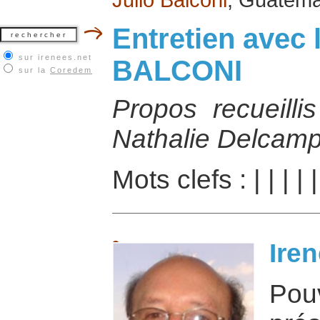
Entretien avec 
sur irenees.net
BALCONI
sur la
Coredem
Propos recueilli
Nathalie Delcamp
Mots clefs :
|
|
|
|
Iren
Po