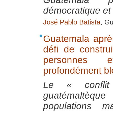
démocratique et 
José Pablo Batista
, G
Guatemala après 
défi de constru
personnes 
profondément bl
Le « confli
guatémaltèqu
populations m