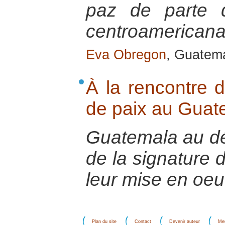
paz de parte d
centroamericana
Eva Obregon
, Guatema
À la rencontre d
de paix au Guat
Guatemala au dé
de la signature 
leur mise en oeu
Plan du site
Contact
Devenir auteur
Men