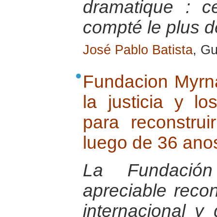
dramatique : c
compté le plus d
José Pablo Batista
, G
Fundacion Myrn
la justicia y 
para reconstru
luego de 36 anos
La Fundació
apreciable reco
internacional y