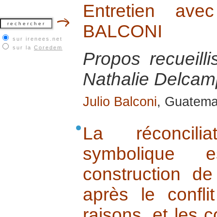
Entretien ave
BALCONI
sur irenees.net
sur la
Coredem
Propos recueill
Nathalie Delcamp
Julio Balconi
, Guatemal
La réconcili
symbolique e
construction d
après le confli
raisons, et les