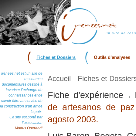
un site de res
Fiches et Dossiers
Outils d’analyses
Irénées.net est un site de
Accueil
Fiches et Dossier
ressources
documentaires destiné à
favoriser l’échange de
Fiche d’expérience
D
connaissances et de
savoir faire au service de
de artesanos de paz 
la construction d’un art de
la paix.
agosto 2003.
Ce site est porté par
l’association
Modus Operandi
Luis Baron, Bogota, Co