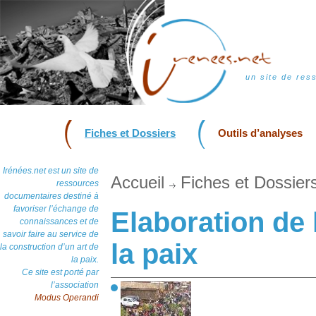
un site de res
Fiches et Dossiers
Outils d’analyses
Irénées.net est un site de
Accueil
Fiches et Dossier
ressources
documentaires destiné à
favoriser l’échange de
Elaboration de 
connaissances et de
savoir faire au service de
la paix
la construction d’un art de
la paix.
Ce site est porté par
l’association
Modus Operandi