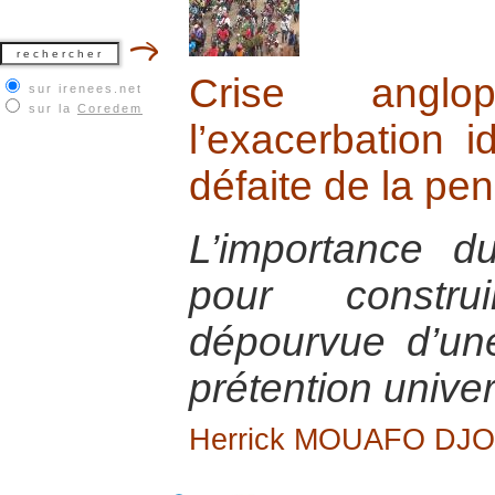
Crise angl
sur irenees.net
sur la
Coredem
l’exacerbation i
défaite de la pe
L’importance du
pour constr
dépourvue d’un
prétention univer
Herrick MOUAFO DJ