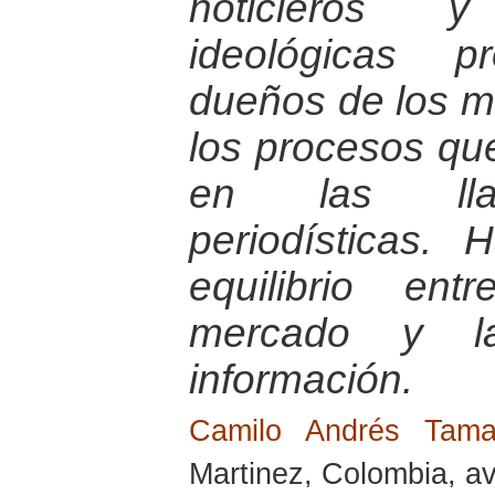
noticieros 
ideológicas p
dueños de los m
los procesos qu
en las lla
periodísticas.
equilibrio en
mercado y l
información.
Camilo Andrés Tam
Martinez, Colombia, av