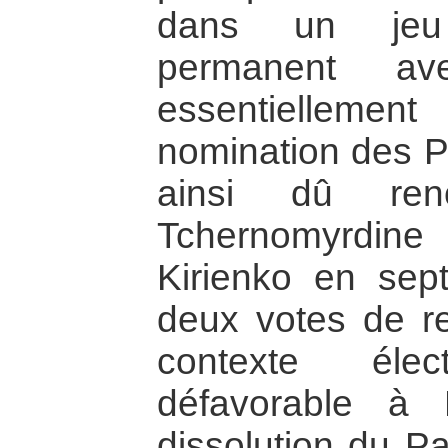
dans un jeu 
permanent av
essentielleme
nomination des Pr
ainsi dû ren
Tchernomyrdin
Kirienko en sep
deux votes de r
contexte élec
défavorable à
dissolution du Pa