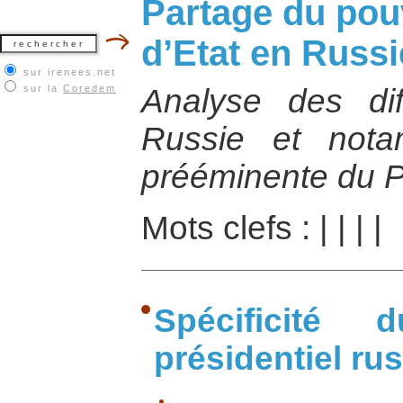
Partage du pouv
d’Etat en Russi
sur irenees.net
sur la
Coredem
Analyse des dif
Russie et not
prééminente du P
Mots clefs :
|
|
|
|
Spécificité
présidentiel ru