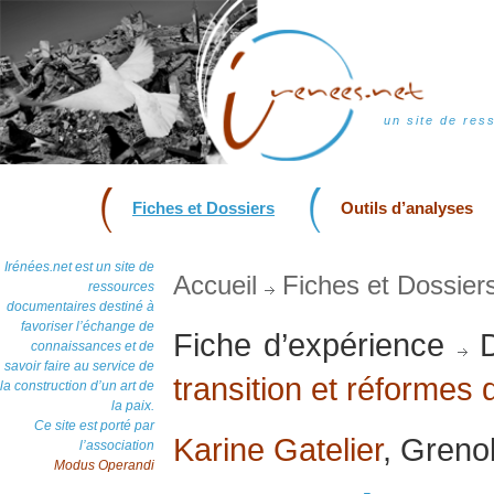
un site de res
Fiches et Dossiers
Outils d’analyses
Irénées.net est un site de
Accueil
Fiches et Dossier
ressources
documentaires destiné à
favoriser l’échange de
Fiche d’expérience
D
connaissances et de
savoir faire au service de
transition et réformes 
la construction d’un art de
la paix.
Ce site est porté par
Karine Gatelier
, Greno
l’association
Modus Operandi