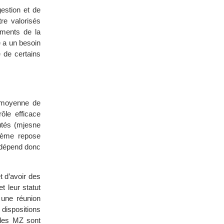
estion et de
re valorisés
iments de la
re a un besoin
 de certains
e moyenne de
ôle efficace
utés (mjesne
stème repose
é dépend donc
t d’avoir des
t leur statut
 une réunion
dispositions
 des MZ sont