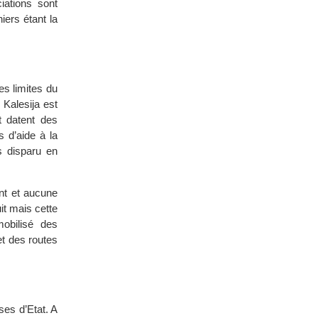
iations sont
iers étant la
es limites du
 Kalesija est
t datent des
 d’aide à la
rs disparu en
ent et aucune
it mais cette
obilisé des
t des routes
ses d’Etat. A