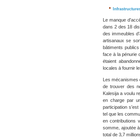
Infrastructure
Le manque d’accès
dans 2 des 18 dis
des immeubles d’
artisanaux se son
bâtiments public
face à la pénurie 
étaient abandonn
locales à fournir l
Les mécanismes de
de trouver des n
Kalesija a voulu r
en charge par un
participation s’es
tel que les commu
en contributions 
somme, ajoutée à u
total de 3,7 milli