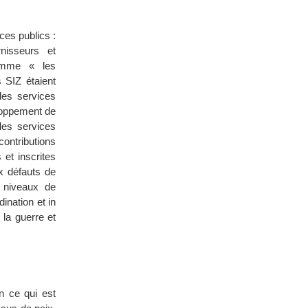
ces publics :
nisseurs et
comme « les
 SIZ étaient
des services
eloppement de
les services
contributions
 et inscrites
x défauts de
s niveaux de
ination et in
 la guerre et
n ce qui est