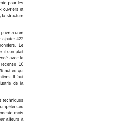
ente pour les
x ouvriers et
 la structure
 privé a créé
e ajouter 422
sonniers. Le
 il comptait
mencé avec la
e recense 10
6 autres qui
ions. Il faut
dustrie de la
ns techniques
s compétences
modeste mais
ar ailleurs à