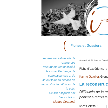
Fiches et Dossiers
Irénées.net est un site de
Accueil
Fiches et Dossi
ressources
documentaires destiné à
Fiche d’expérience
favoriser l’échange de
connaissances et de
Karine Gatelier
, Gren
savoir faire au service de
La reconstru
la construction d’un art de
la paix.
Difficultés de la 
Ce site est porté par
peinent à retrouv
l’association
Modus Operandi
Mots clefs :
|
|
|
|
|