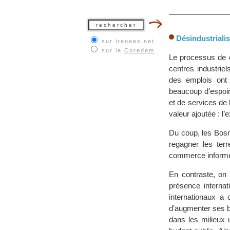
Désindustrialis
sur irenees.net
sur la
Coredem
Le processus de dé
centres industrie
des emplois ont 
beaucoup d’espoir
et de services de 
valeur ajoutée : l’
Du coup, les Bosn
regagner les terr
commerce informel
En contraste, on 
présence internat
internationaux a
d’augmenter ses bu
dans les milieux 