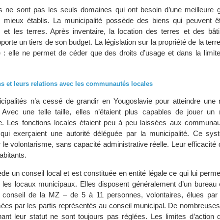
es ne sont pas les seuls domaines qui ont besoin d’une meilleure g
té mieux établis. La municipalité possède des biens qui peuvent êt
et les terres. Après inventaire, la location des terres et des bât
pporte un tiers de son budget. La législation sur la propriété de la ter
 : elle ne permet de céder que des droits d’usage et dans la limite
ons et leurs relations avec les communautés locales
icipalités n’a cessé de grandir en Yougoslavie pour atteindre un
 Avec une telle taille, elles n’étaient plus capables de jouer un r
le. Les fonctions locales étaient peu à peu laissées aux communa
qui exerçaient une autorité déléguée par la municipalité. Ce sy
 le volontarisme, sans capacité administrative réelle. Leur efficacit
habitants.
un conseil local et est constituée en entité légale ce qui lui perme
r les locaux municipaux. Elles disposent généralement d’un bureau e
e conseil de la MZ – de 5 à 11 personnes, volontaires, élues par
es par les partis représentés au conseil municipal. De nombreuses 
nant leur statut ne sont toujours pas réglées. Les limites d’action