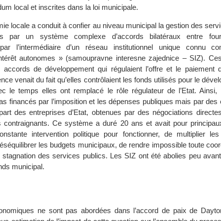
um local et inscrites dans la loi municipale.
omie locale a conduit à confier au niveau municipal la gestion des servi
rnis par un système complexe d’accords bilatéraux entre four
ar l’intermédiaire d’un réseau institutionnel unique connu 
térêt autonomes » (samoupravne interesne zajednice – SIZ). Ces
 accords de développement qui régulaient l’offre et le paiement 
ence venait du fait qu’elles contrôlaient les fonds utilisés pour le dév
c le temps elles ont remplacé le rôle régulateur de l’Etat. Ainsi, 
pas financés par l’imposition et les dépenses publiques mais par des 
 part des entreprises d’Etat, obtenues par des négociations directes
 contraignants. Ce système a duré 20 ans et avait pour principau
nstante intervention politique pour fonctionner, de multiplier le
éséquilibrer les budgets municipaux, de rendre impossible toute coord
a stagnation des services publics. Les SIZ ont été abolies peu avant
nds municipal.
onomiques ne sont pas abordées dans l’accord de paix de Dayto