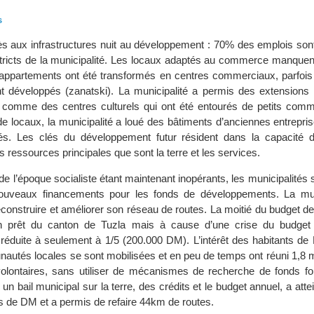
s
 aux infrastructures nuit au développement : 70% des emplois son
tricts de la municipalité. Les locaux adaptés au commerce manquent
appartements ont été transformés en centres commerciaux, parfois
t développés (zanatski). La municipalité a permis des extensions 
s comme des centres culturels qui ont été entourés de petits com
de locaux, la municipalité a loué des bâtiments d’anciennes entrepris
és. Les clés du développement futur résident dans la capacité d
es ressources principales que sont la terre et les services.
 l’époque socialiste étant maintenant inopérants, les municipalités 
ouveaux financements pour les fonds de développements. La mun
econstruire et améliorer son réseau de routes. La moitié du budget dev
 prêt du canton de Tuzla mais à cause d’une crise du budget c
t réduite à seulement à 1/5 (200.000 DM). L’intérêt des habitants de K
nautés locales se sont mobilisées et en peu de temps ont réuni 1,8 
volontaires, sans utiliser de mécanismes de recherche de fonds fo
n bail municipal sur la terre, des crédits et le budget annuel, a atte
ons de DM et a permis de refaire 44km de routes.