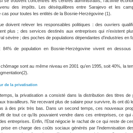
si se trouvent concentrés les centres administratifs, l’activité écon
evenu des impôts. Les déséquilibres entre Sarajevo et les cam
le cas pour toutes les entités de la Bosnie-Herzégovine (1).
ue doivent relever les responsables politiques : des ouvriers quali
tent plus ; des services destinés aux entreprises qui n’existent pl
l sévère ; des poches de populations dépendantes d’industries en fail
t 84% de population en Bosnie-Herzégovine vivent en dessous 
 chômage sont au même niveau en 2001 qu’en 1995, soit 40%, la ten
gmentation(2).
r de la privatisation
mps, la privatisation a consisté dans la distribution des titres de 
aux travailleurs. Ne recevant plus de salaire pour survivre, ils ont dû
us à des prix très bas. Dans un second temps, ces nouveaux propr
rofit de tout ce qu’ils pouvaient vendre dans ces entreprises, ce qu
l des entreprises. Enfin, l’Etat négocie le rachat de ce qui reste de ce
prise en charge des coûts sociaux générés par l’indemnisation de