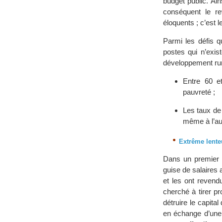
budget public. Ain
conséquent le r
éloquents ; c’est 
Parmi les défis q
postes qui n’exis
développement rura
Entre 60 e
pauvreté ;
Les taux de
même à l’au
Extrême lenteu
Dans un premier te
guise de salaires 
et les ont revend
cherché à tirer p
détruire le capita
en échange d’une 