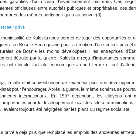
et des garanties d’un niveau d’investissement minimum. Ces négoc
ntentes officieuses entre autorités publiques et propriétaires, ces dern
membres des mêmes partis politiques au pouvoir(3).
 secteur privé
 municipalité de Kalesija nous permet de juger des opportunités et d
guerre en Bosnie-Herzégovine pour la création d’un secteur privé(4).
rurales de Bosnie les moins développées ; les entreprises d’Eta
ment détruite par la guerre, Kalesija a reçu d’importantes sommes
lles ont stimulé l’activité économique à court terme et ont d’ailleu
éjà, la ville était subventionnée de l’extérieur pour son développem
n’existait pour l’encourager. Après la guerre, le même schéma se poursu
nateurs internationaux. En 1997 cependant, les citoyens ont m
s importantes pour le développement local des télécommunications e
 avaient toujours été négligées par les plans du régime socialiste.
r privé a déjà plus que remplacé les emplois des anciennes entrepri