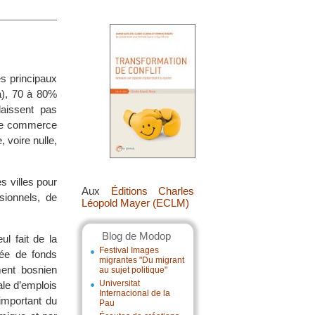
es principaux
a), 70 à 80%
aissent pas
 de commerce
 voire nulle,
s villes pour
Aux
Éditions Charles
sionnels, de
Léopold Mayer (ECLM)
Blog de Modop
l fait de la
Festival Images
vée de fonds
migrantes "Du migrant
ment bosnien
au sujet politique"
Universitat
ale d’emplois
Internacional de la
important du
Pau