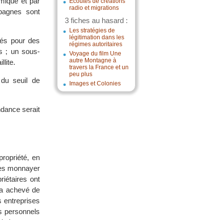
omique et par
Écoutes de créations
radio et migrations
pagnes sont
3 fiches au hasard :
Les stratégies de
légitimation dans les
fiés pour des
régimes autoritaires
us ; un sous-
Voyage du film Une
autre Montagne à
lite.
travers la France et un
peu plus
du seuil de
Images et Colonies
dance serait
propriété, en
 les monnayer
iétaires ont
i a achevé de
s entreprises
s personnels