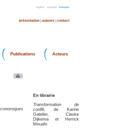
english
español
français
présentation
|
auteurs
|
contact
Publications
Acteurs
En librairie
Transformation de
s économiques
conflit
, de Karine
Gatelier, Claske
Dijkema et Herrick
Mouafo