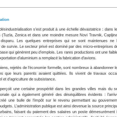
ation
sindustrialisation s’est produit à une échelle dévastatrice : dans l
ls (Tuzla, Zenica et dans une moindre mesure Novi Travnik, Capljin
disparu. Les quelques entreprises qui se sont maintenues ne l
 de survie. Le secteur privé est dominé par des micro-entreprises
base qui génèrent peu d’emplois. Les rares productions ont une faible,
exportation d’aluminium a remplacé la fabrication d’avions.
iens, rejetés de l’économie formelle, sont nombreux à abandonner le
es que leurs parents avaient quittées. Ils vivent de travaux occa
 et d’agriculture de subsistance.
perçoit une certaine prospérité dans les grandes villes mais du seu
ionale qui a également généré des déséquilibres évidents : l’arri
 créé une bulle de l’impôt sur le revenu permettant au gouverne
dgets. L’administration publique est ainsi devenue la source princip
urbains, faisant du paiement des salaires un poste démesurément 