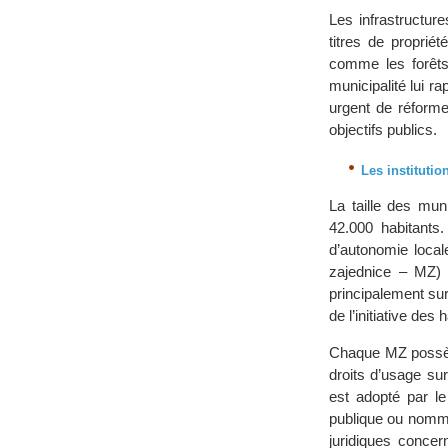
Les infrastructur
titres de proprié
comme les forêts 
municipalité lui ra
urgent de réforme
objectifs publics.
Les instituti
La taille des mun
42.000 habitants.
d’autonomie loca
zajednice – MZ) 
principalement sur
de l’initiative des 
Chaque MZ possède 
droits d’usage su
est adopté par l
publique ou nommé
juridiques concer