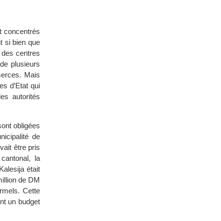
t concentrés
 si bien que
 des centres
de plusieurs
merces. Mais
es d’Etat qui
es autorités
sont obligées
icipalité de
ait être pris
antonal, la
alesija était
million de DM
rmels. Cette
int un budget