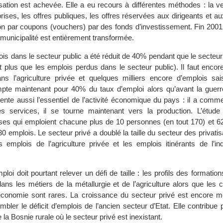
tisation est achevée. Elle a eu recours à différentes méthodes : la v
prises, les offres publiques, les offres réservées aux dirigeants et au
tion par coupons (vouchers) par des fonds d’investissement. Fin 2001,
municipalité est entièrement transformée.
is dans le secteur public a été réduit de 40% pendant que le secteur
t plus que les emplois perdus dans le secteur public). Il faut encor
s l’agriculture privée et quelques milliers encore d’emplois sai
pte maintenant pour 40% du taux d’emploi alors qu’avant la guerre
sente aussi l’essentiel de l’activité économique du pays : il a com
les services, il se tourne maintenant vers la production. L’étud
ises qui emploient chacune plus de 10 personnes (en tout 170) et 62
 emplois. Le secteur privé a doublé la taille du secteur des privatisat
s emplois de l’agriculture privée et les emplois itinérants de l’in
loi doit pourtant relever un défi de taille : les profils des formatio
dans les métiers de la métallurgie et de l’agriculture alors que le
 économie sont rares. La croissance du secteur privé est encore 
mbler le déficit d’emplois de l’ancien secteur d’Etat. Elle contribue p
 la Bosnie rurale où le secteur privé est inexistant.