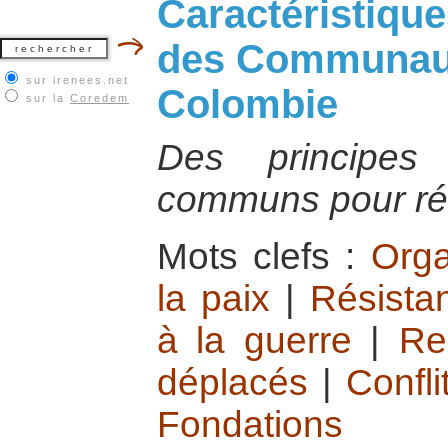
Caractéristiqu
des Communaut
sur irenees.net
Colombie
sur la
Coredem
Des principes
communs pour rés
Mots clefs :
Orga
la paix
|
Résistan
à la guerre
|
Re
déplacés
|
Confl
Fondations int