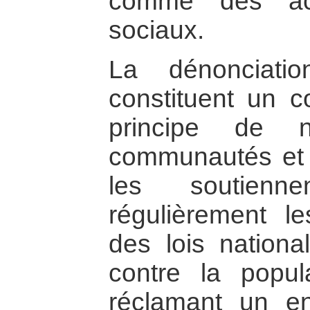
comme des act
sociaux.
La dénonciati
constituent un co
principe de n
communautés et l
les soutienn
régulièrement le
des lois national
contre la popula
réclamant un en