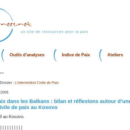
un site de ressources pour la paix
Outils d’analyses
Indice de Paix
Ateliers
ers
Dossier :
L’intervention Civile de Paix
, 2006
ix dans les Balkans : bilan et réflexions autour d’un
civile de paix au Kosovo
B au Kosovo.
|
|
|
|
|
|
|
|
|
|
|