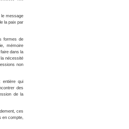
r le message
e la paix par
es formes de
uie, mémoire
faire dans la
 la nécessité
ressions non
 entière qui
ncontrer des
ession de la
endement, ces
is en compte,