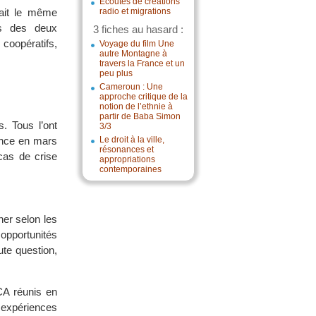
Écoutes de créations
vait le même
radio et migrations
es des deux
3 fiches au hasard :
 coopératifs,
Voyage du film Une
autre Montagne à
travers la France et un
peu plus
Cameroun : Une
approche critique de la
notion de l’ethnie à
partir de Baba Simon
. Tous l’ont
3/3
lence en mars
Le droit à la ville,
résonances et
cas de crise
appropriations
contemporaines
ner selon les
 opportunités
ute question,
CA réunis en
x expériences