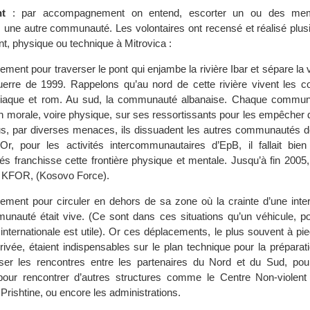
t
: par accompagnement on entend, escorter un ou des mem
ne autre communauté. Les volontaires ont recensé et réalisé plus
 physique ou technique à Mitrovica :
nt pour traverser le pont qui enjambe la rivière Ibar et sépare la v
uerre de 1999. Rappelons qu’au nord de cette rivière vivent les
niaque et rom. Au sud, la communauté albanaise. Chaque commun
n morale, voire physique, sur ses ressortissants pour les empêcher d
us, par diverses menaces, ils dissuadent les autres communautés d
Or, pour les activités intercommunautaires d’EpB, il fallait bie
 franchisse cette frontière physique et mentale. Jusqu’à fin 2005, 
a KFOR, (Kosovo Force).
ent pour circuler en dehors de sa zone où la crainte d’une interp
munauté était vive. (Ce sont dans ces situations qu’un véhicule, po
nternationale est utile). Or ces déplacements, le plus souvent à pie
rivée, étaient indispensables sur le plan technique pour la préparat
ser les rencontres entre les partenaires du Nord et du Sud, pour
our rencontrer d’autres structures comme le Centre Non-violent
 Prishtine, ou encore les administrations.