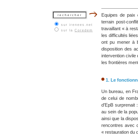
Equipes de paix d
terrain post-confl
sur irenees.net
travaillant « à r
sur la
Coredem
les difficultés lié
ont pu mener à b
disposition des a
intervention civile
les frontières ment
1. Le fonctionn
Un bureau, en Fra
de celui de nombr
d’EpB surprenait 
au sein de la popu
ainsi que la dispo
rencontres avec 
« restauration du d