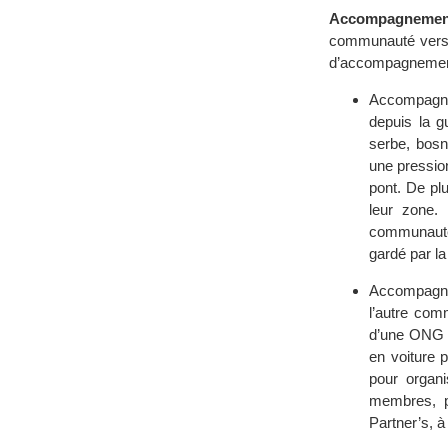
Accompagnemen
communauté vers u
d’accompagnement,
Accompagneme
depuis la g
serbe, bos
une pressio
pont. De pl
leur zone. 
communautés
gardé par l
Accompagnem
l’autre com
d’une ONG i
en voiture p
pour organi
membres, p
Partner’s, à