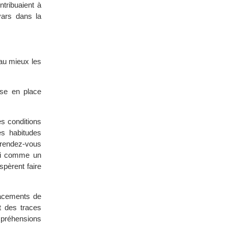
tribuaient à
vars dans la
 au mieux les
se en place
s conditions
es habitudes
n rendez-vous
nti comme un
spèrent faire
lacements de
t des traces
mpréhensions