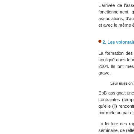
L’arrivée de l’as
fonctionnement q
associations, d’au
et avec le même éta
2. Les volontai
La formation des 
souligné dans leu
2004. Ils ont mes
grave.
Leur mission 
EpB assignait une «
contraintes (temp
qu’elle (il) renco
par mèle ou par c
La lecture des ra
séminaire, de réf