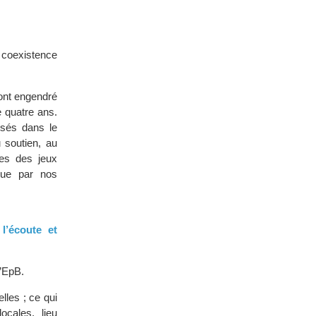
e coexistence
ont engendré
e quatre ans.
ssés dans le
soutien, au
es des jeux
nnue par nos
l’écoute et
’EpB.
lles ; ce qui
ocales, lieu