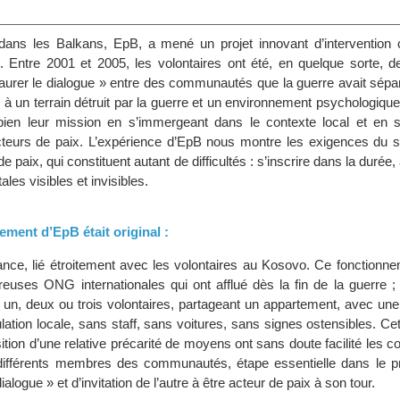
ans les Balkans, EpB, a mené un projet innovant d’intervention c
it. Entre 2001 et 2005, les volontaires ont été, en quelque sorte, d
estaurer le dialogue » entre des communautés que la guerre avait sép
es à un terrain détruit par la guerre et un environnement psychologique 
ien leur mission en s’immergeant dans le contexte local et en 
cteurs de paix. L’expérience d’EpB nous montre les exigences du 
 de paix, qui constituent autant de difficultés : s’inscrire dans la duré
ales visibles et invisibles.
ement d’EpB était original :
nce, lié étroitement avec les volontaires au Kosovo. Ce fonctionnem
euses ONG internationales qui ont afflué dès la fin de la guerre ; 
: un, deux ou trois volontaires, partageant un appartement, avec un
lation locale, sans staff, sans voitures, sans signes ostensibles. Cet
sition d’une relative précarité de moyens ont sans doute facilité les co
différents membres des communautés, étape essentielle dans le 
ialogue » et d’invitation de l’autre à être acteur de paix à son tour.