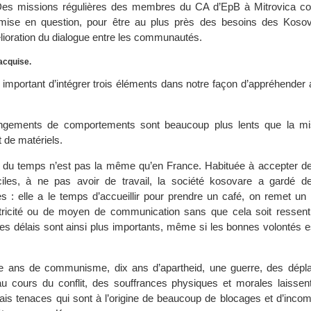
 Des missions régulières des membres du CA d’EpB à Mitrovica con
mise en question, pour être au plus près des besoins des Koso
lioration du dialogue entre les communautés.
acquise.
u important d’intégrer trois éléments dans notre façon d’appréhender
ngements de comportements sont beaucoup plus lents que la mi
t de matériels.
n du temps n’est pas la même qu’en France. Habituée à accepter de
iciles, à ne pas avoir de travail, la société kosovare a gardé d
lles : elle a le temps d’accueillir pour prendre un café, on remet u
ctricité ou de moyen de communication sans que cela soit resse
es délais sont ainsi plus importants, même si les bonnes volontés e
te ans de communisme, dix ans d’apartheid, une guerre, des dép
au cours du conflit, des souffrances physiques et morales laissen
mais tenaces qui sont à l’origine de beaucoup de blocages et d’inco