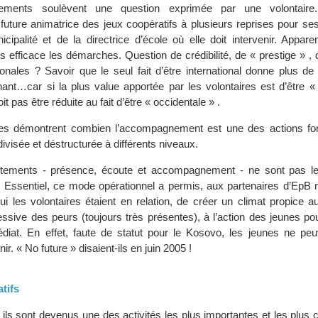
ents soulèvent une question exprimée par une volontaire.
ture animatrice des jeux coopératifs à plusieurs reprises pour s
cipalité et de la directrice d’école où elle doit intervenir. Appar
 efficace les démarches. Question de crédibilité, de « prestige » , d
onales ? Savoir que le seul fait d’être international donne plus de
nt…car si la plus value apportée par les volontaires est d’être « 
doit pas être réduite au fait d’être « occidentale » .
es démontrent combien l’accompagnement est une des actions fo
ivisée et déstructurée à différents niveaux.
tements - présence, écoute et accompagnement - ne sont pas le
. Essentiel, ce mode opérationnel a permis, aux partenaires d’EpB 
i les volontaires étaient en relation, de créer un climat propice a
ressive des peurs (toujours très présentes), à l’action des jeunes po
iat. En effet, faute de statut pour le Kosovo, les jeunes ne pe
nir. « No future » disaient-ils en juin 2005 !
tifs
 ils sont devenus une des activités les plus importantes et les plus 