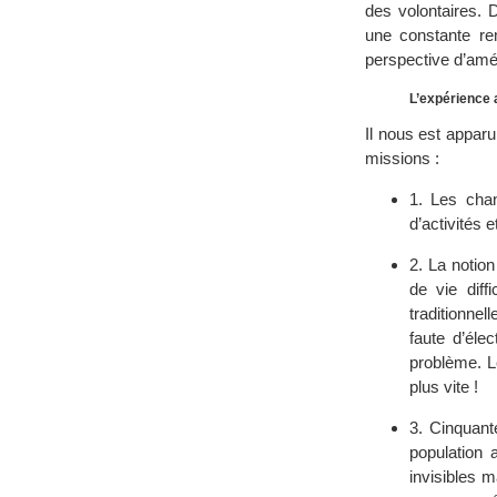
des volontaires.
une constante re
perspective d’amé
L’expérience 
Il nous est appar
missions :
1. Les cha
d’activités e
2. La notio
de vie diff
traditionne
faute d’éle
problème. L
plus vite !
3. Cinquan
population 
invisibles 