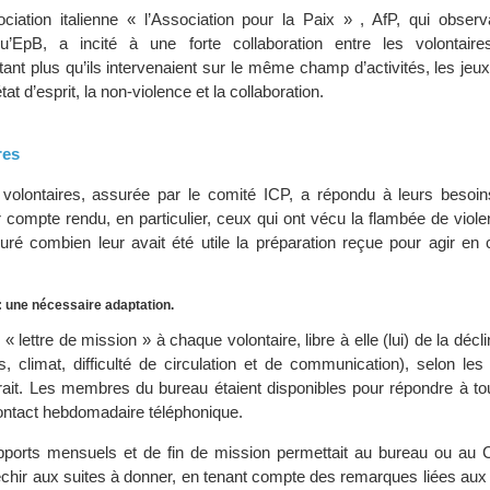
sociation italienne « l’Association pour la Paix » , AfP, qui obser
u’EpB, a incité à une forte collaboration entre les volontair
tant plus qu’ils intervenaient sur le même champ d’activités, les jeux
t d’esprit, la non-violence et la collaboration.
res
volontaires, assurée par le comité ICP, a répondu à leurs besoins
r compte rendu, en particulier, ceux qui ont vécu la flambée de vio
uré combien leur avait été utile la préparation reçue pour agir en 
: une nécessaire adaptation.
 lettre de mission » à chaque volontaire, libre à elle (lui) de la décli
s, climat, difficulté de circulation et de communication), selon les
ntrait. Les membres du bureau étaient disponibles pour répondre à to
ontact hebdomadaire téléphonique.
pports mensuels et de fin de mission permettait au bureau ou au 
léchir aux suites à donner, en tenant compte des remarques liées au