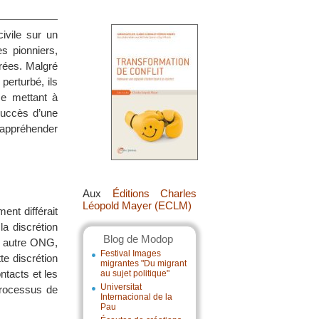
ivile sur un
es pionniers,
arées. Malgré
perturbé, ils
se mettant à
succès d’une
e, appréhender
Aux
Éditions Charles
Léopold Mayer (ECLM)
ent différait
la discrétion
Blog de Modop
e autre ONG,
Festival Images
te discrétion
migrantes "Du migrant
ntacts et les
au sujet politique"
Universitat
processus de
Internacional de la
Pau