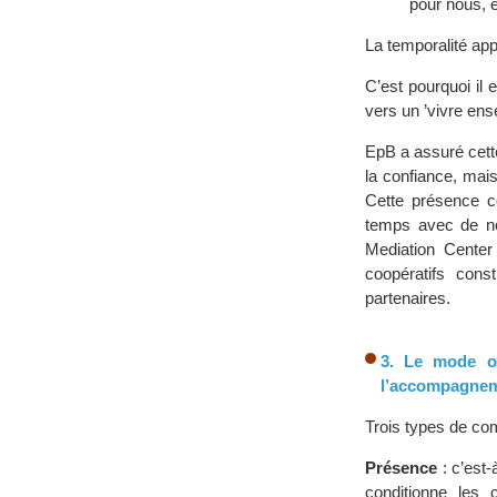
pour nous, 
La temporalité app
C’est pourquoi il 
vers un ’vivre ens
EpB a assuré cett
la confiance, mai
Cette présence c
temps avec de no
Mediation Cente
coopératifs cons
partenaires.
3. Le mode op
l’accompagne
Trois types de co
Présence
: c’est-
conditionne les 