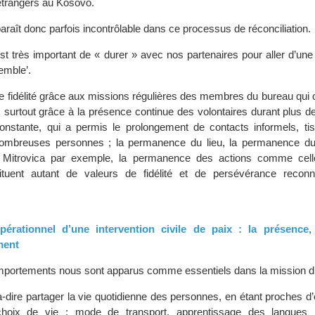
étrangers au Kosovo.
araît donc parfois incontrôlable dans ce processus de réconciliation.
est très important de « durer » avec nos partenaires pour aller d’un
emble’.
e fidélité grâce aux missions régulières des membres du bureau qui 
s surtout grâce à la présence continue des volontaires durant plus d
onstante, qui a permis le prolongement de contacts informels, ti
mbreuses personnes ; la permanence du lieu, la permanence du 
r Mitrovica par exemple, la permanence des actions comme cell
tituent autant de valeurs de fidélité et de persévérance reco
érationnel d’une intervention civile de paix : la présence, 
ment
mportements nous sont apparus comme essentiels dans la mission d
à-dire partager la vie quotidienne des personnes, en étant proches d’e
choix de vie : mode de transport, apprentissage des langues l