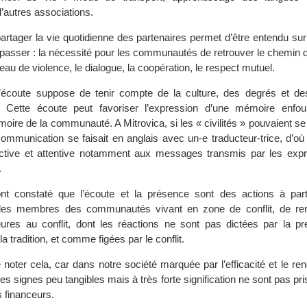
d’autres associations.
artager la vie quotidienne des partenaires permet d’être entendu su
e passer : la nécessité pour les communautés de retrouver le chemin d
veau de violence, le dialogue, la coopération, le respect mutuel.
l’écoute suppose de tenir compte de la culture, des degrés et d
. Cette écoute peut favoriser l’expression d’une mémoire enfo
oire de la communauté. A Mitrovica, si les « civilités » pouvaient se 
communication se faisait en anglais avec un-e traducteur-trice, d’où
ctive et attentive notamment aux messages transmis par les exp
.
ont constaté que l’écoute et la présence sont des actions à part
 les membres des communautés vivant en zone de conflit, de re
ures au conflit, dont les réactions ne sont pas dictées par la pr
 tradition, et comme figées par le conflit.
e noter cela, car dans notre société marquée par l’efficacité et le r
 signes peu tangibles mais à très forte signification ne sont pas pr
 financeurs.