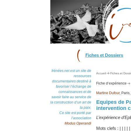
Fiches et Dossiers
Irénées.net est un site de
Accueil
Fiches et Dossi
ressources
documentaires destiné à
Fiche d’expérience
favoriser l’échange de
connaissances et de
Martine Dufour
, Paris
savoir faire au service de
Equipes de Pa
la construction d’un art de
intervention 
la paix.
Ce site est porté par
L’expérience d’Ep
l’association
Modus Operandi
Mots clefs :
|
|
|
|