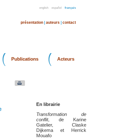
english
español
français
présentation
|
auteurs
|
contact
Publications
Acteurs
En librairie
e
Transformation de
conflit
, de Karine
Gatelier, Claske
Dijkema et Herrick
Mouafo