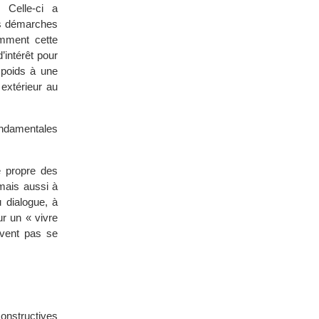
 Celle-ci a
es démarches
emment cette
’intérêt pour
 poids à une
extérieur au
ndamentales
 propre des
mais aussi à
u dialogue, à
ur un « vivre
uvent pas se
constructives