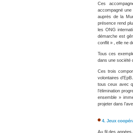
Ces accompagnem
accompagné une fu
auprès de la Muni
présence rend plus
les ONG internati
démarche est gêna
conflit » , elle ne 
Tous ces exempl
dans une société d
Ces trois compor
volontaires d’EpB
tous ceux avec qu
l’élimination prog
ensemble » imméd
projeter dans l’ave
4. Jeux coopéra
Au fil des années,