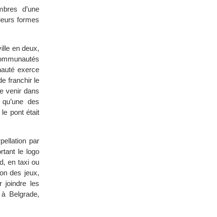
bres d’une
ieurs formes
ille en deux,
 communautés
auté exerce
e franchir le
e venir dans
n qu’une des
le pont était
ellation par
rtant le logo
d, en taxi ou
ion des jeux,
 joindre les
 à Belgrade,