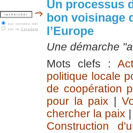
Un processus de
bon voisinage d
sur irenees.net
l’Europe
sur la
Coredem
Une démarche "an
Mots clefs :
Ac
politique locale p
de coopération po
pour la paix
|
Vo
chercher la paix
Construction d'