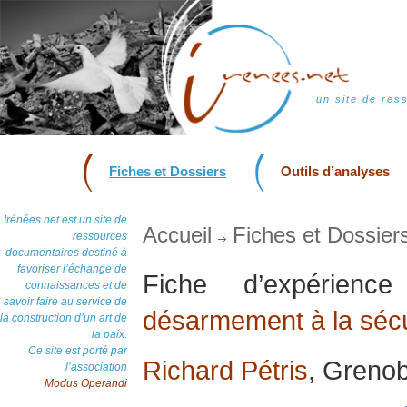
un site de res
Fiches et Dossiers
Outils d’analyses
Irénées.net est un site de
Accueil
Fiches et Dossier
ressources
documentaires destiné à
favoriser l’échange de
Fiche d’expérien
connaissances et de
savoir faire au service de
désarmement à la sécur
la construction d’un art de
la paix.
Ce site est porté par
Richard Pétris
, Grenob
l’association
Modus Operandi