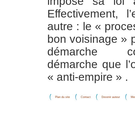
impose sa loi 
Effectivement, l’
autre : le « proce
bon voisinage » p
démarche con
démarche que l’on
« anti-empire » .
Plan du site
Contact
Devenir auteur
Men