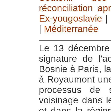
réconciliation ap
Ex-yougoslavie
|
|
Méditerranée
Le 13 décembre 1
signature de l’a
Bosnie à Paris, l
à Royaumont une 
processus de s
voisinage dans l
et dans la régi