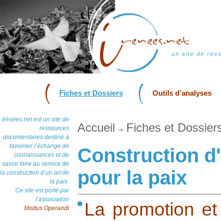
un site de res
Fiches et Dossiers
Outils d’analyses
Irénées.net est un site de
Accueil
Fiches et Dossier
ressources
documentaires destiné à
favoriser l’échange de
Construction d'
connaissances et de
savoir faire au service de
pour la paix
la construction d’un art de
la paix.
Ce site est porté par
l’association
La promotion et 
Modus Operandi