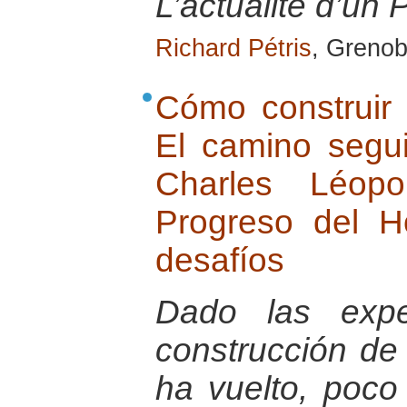
L’actualité d’un 
Richard Pétris
, Grenob
Cómo construir 
El camino segu
Charles Léop
Progreso del 
desafíos
Dado las exper
construcción de
ha vuelto, poco