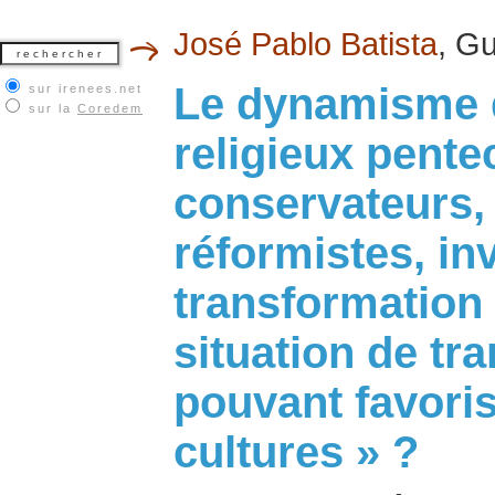
José Pablo Batista
, G
Le dynamisme
sur irenees.net
sur la
Coredem
religieux pente
conservateurs, 
réformistes, in
transformation
situation de tra
pouvant favoris
cultures » ?