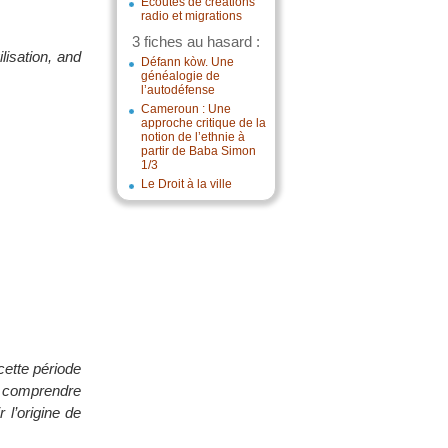
Écoutes de créations
radio et migrations
3 fiches au hasard :
ilisation, and
Défann kòw. Une
généalogie de
l’autodéfense
Cameroun : Une
approche critique de la
notion de l’ethnie à
partir de Baba Simon
1/3
Le Droit à la ville
cette période
r comprendre
 l’origine de