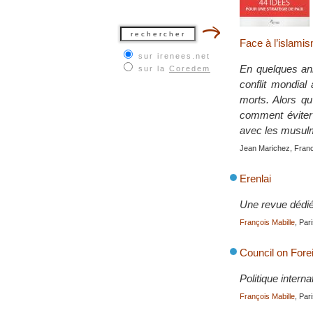
Face à l’islamis
sur irenees.net
En quelques ann
sur la
Coredem
conflit mondial
morts. Alors qu
comment éviter 
avec les musul
Jean Marichez, Fran
Erenlai
Une revue dédiée
François Mabille
, Par
Council on Fore
Politique intern
François Mabille
, Par