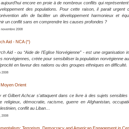
aujourd’hui encore en proie à de nombreux conflits qui représenten
eloppement des populations. Pour cette raison, il parait urgent 
révention afin de faciliter un développement harmonieux et équi
r un conflit sans en comprendre les causes profondes ?
s, novembre 2008
h Aid - NCA (*)
h Aid - ou “Aide de l’Eglise Norvégienne” - est une organisation i
es norvégiennes, créée pour sensibiliser la population norvégienne a
ciprocité en faveur des nations ou des groupes ethniques en difficulté.
in 2008
 Moyen Orient
 Gilbert Achcar s’attaquent dans ce livre à des sujets sensibles :
 religieux, démocratie, racisme, guerre en Afghanistan, occupatio
alestinien, conflit au Liban…
, 2008
amentalism: Terrorism, Democracy and American Engagement in Cent