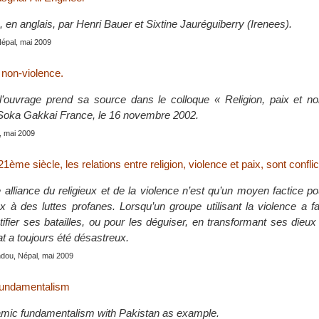
é, en anglais, par Henri Bauer et Sixtine Jauréguiberry (Irenees).
Népal, mai 2009
t non-violence.
’ouvrage prend sa source dans le colloque « Religion, paix et no
 Soka Gakkai France, le 16 novembre 2002.
, mai 2009
1ème siècle, les relations entre religion, violence et paix, sont conflic
 alliance du religieux et de la violence n’est qu’un moyen factice p
x à des luttes profanes. Lorsqu’un groupe utilisant la violence a fa
stifier ses batailles, ou pour les déguiser, en transformant ses dieu
tat a toujours été désastreux.
dou, Népal, mai 2009
fundamentalism
lamic fundamentalism with Pakistan as example.