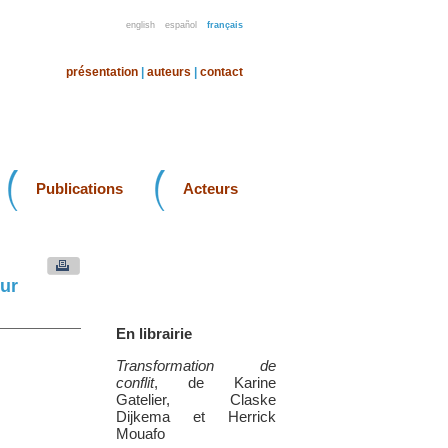
english
español
français
présentation
|
auteurs
|
contact
Publications
Acteurs
our
En librairie
Transformation de
conflit
, de Karine
Gatelier, Claske
Dijkema et Herrick
Mouafo