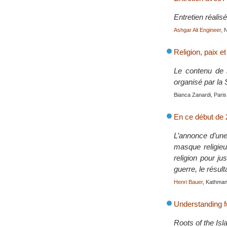
Entretien réalis
Ashgar Ali Engineer
, 
Religion, paix e
Le contenu de l
organisé par la
Bianca Zanardi, Paris
En ce début de 2
L’annonce d’une
masque religieu
religion pour ju
guerre, le résul
Henri Bauer
, Kathman
Understanding 
Roots of the Is