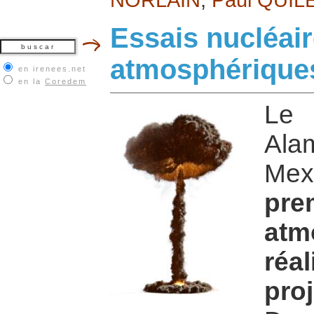
Essais nucléai
atmosphérique
en irenees.net
en la
Coredem
Le 
Ala
Mex
pre
at
réa
pr