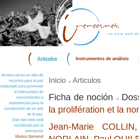
un sitio web d
Articulos
Instrumentos de análisis
Irenees.net es un sitio de
Inicio
Articulos
recursos para la paz
elaborado para promover
el intercambio de
Ficha de noción
Doss
conocimientos y
experiencias para la
la prolifération et la n
construcción de un arte
de la paz.
Este sitio web está
Jean-Marie COLLIN
coordinado por la
asociación
NORLAIN
,
Paul QUIL
Modus Operandi