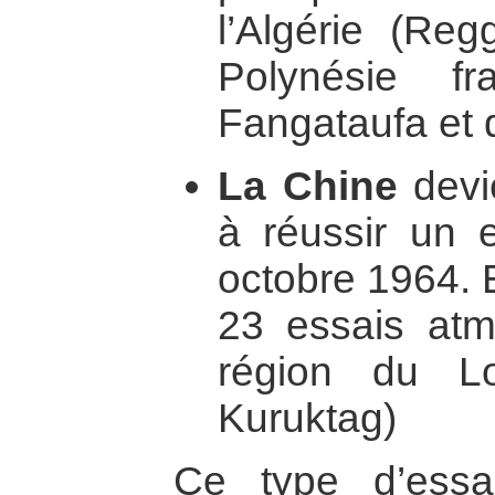
l’Algérie (Reg
Polynésie f
Fangataufa et 
La Chine
devi
à réussir un e
octobre 1964. E
23 essais atm
région du L
Kuruktag)
Ce type d’essa