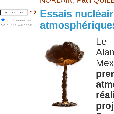
Essais nucléai
sur irenees.net
atmosphérique
sur la
Coredem
Le 
Ala
Mex
pre
at
réa
pr