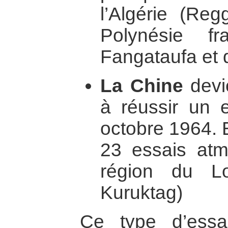
l’Algérie (Reg
Polynésie f
Fangataufa et 
La Chine
devi
à réussir un e
octobre 1964. E
23 essais atm
région du L
Kuruktag)
Ce type d’essa