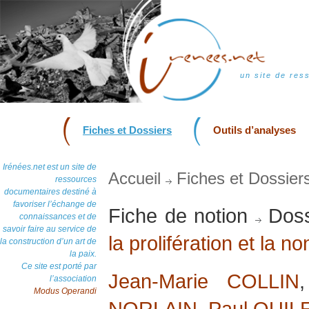
un site de res
Fiches et Dossiers
Outils d’analyses
Irénées.net est un site de
Accueil
Fiches et Dossier
ressources
documentaires destiné à
favoriser l’échange de
Fiche de notion
Doss
connaissances et de
savoir faire au service de
la prolifération et la n
la construction d’un art de
la paix.
Ce site est porté par
Jean-Marie COLLIN
l’association
Modus Operandi
NORLAIN
,
Paul QUIL