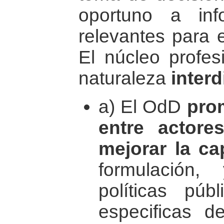
oportuno a in
relevantes para e
El núcleo profe
naturaleza
interd
a) El OdD
pro
entre actore
mejorar la ca
formulación
políticas púb
especificas d