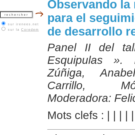
Observando la r
para el seguim
sur irenees.net
de desarrollo r
sur la
Coredem
Panel II del ta
Esquipulas ». P
Zúñiga, Anabe
Carrillo, Mó
Moderadora: Feli
Mots clefs :
|
|
|
|
|