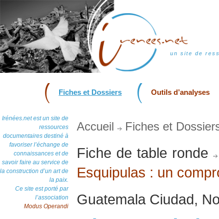
un site de res
Fiches et Dossiers
Outils d’analyses
Irénées.net est un site de
Accueil
Fiches et Dossier
ressources
documentaires destiné à
favoriser l’échange de
Fiche de table ronde
connaissances et de
savoir faire au service de
Esquipulas : un compr
la construction d’un art de
la paix.
Ce site est porté par
Guatemala Ciudad, N
l’association
Modus Operandi