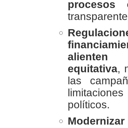
procesos e
transparente
Regulac
financiami
alienten
equitativa
, 
las campañ
limitacion
políticos.
Moderniz