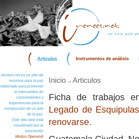
un sitio web d
Articulos
Instrumentos de análisis
Irenees.net es un sitio de
Inicio
Articulos
recursos para la paz
elaborado para promover
el intercambio de
Ficha de trabajos 
conocimientos y
experiencias para la
Legado de Esquipula
construcción de un arte
de la paz.
renovarse.
Este sitio web está
coordinado por la
asociación
Guatemala Ciudad, N
Modus Operandi