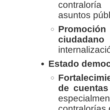
contralorí
asuntos públ
Promoción
ciudadano
d
internalizac
Estado democ
Fortalecimi
de cuentas
especialm
contralorías