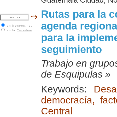
Rutas para la 
agenda regional
en irenees.net
en la
Coredem
para la implem
seguimiento
Trabajo en grupos
de Esquipulas »
Keywords:
Desa
democracía, fac
Central