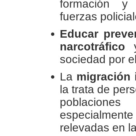
formación y
fuerzas policial
Educar preve
narcotráfico
y
sociedad por e
La
migración 
la trata de per
poblacione
especialment
relevadas en l