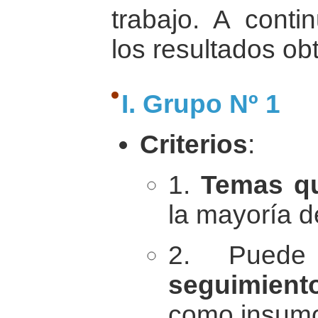
trabajo. A conti
los resultados ob
I. Grupo Nº 1
Criterios
:
1.
Temas qu
la mayoría d
2. Pue
seguimient
como insumo