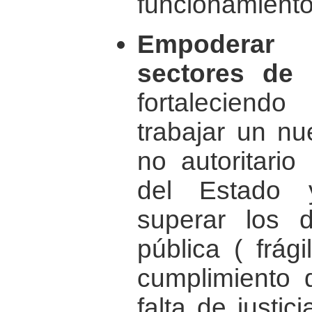
funcionamiento
Empoderar 
sectores de 
fortaleciend
trabajar un nu
no autoritari
del Estado y
superar los d
pública ( frági
cumplimiento d
falta de justic