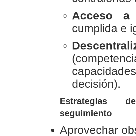
Acceso a l
cumplida e i
Descentra
(compete
capacida
decisión).
Estrategias 
seguimiento
Aprovechar obs