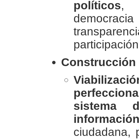
políticos
,
democrac
transparen
participació
Construcción 
Viabi
perfecci
sistema 
informació
ciudadana, 