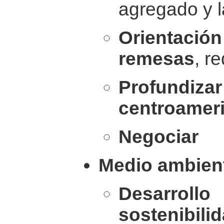
agregado y l
Orientació
remesas
, r
Profundi
centroamer
Negociar
Medio ambien
Desarrol
sostenibili