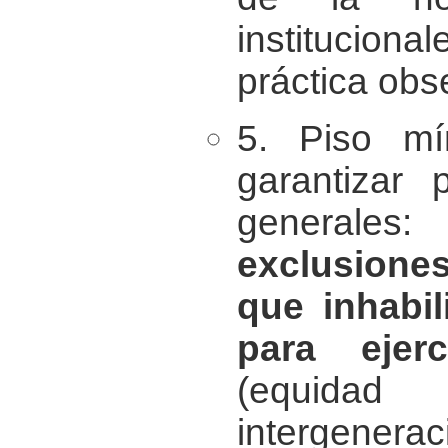
institucional
práctica obs
5. Piso m
garantizar 
general
exclusiones
que inhabil
para ejer
(equida
intergener