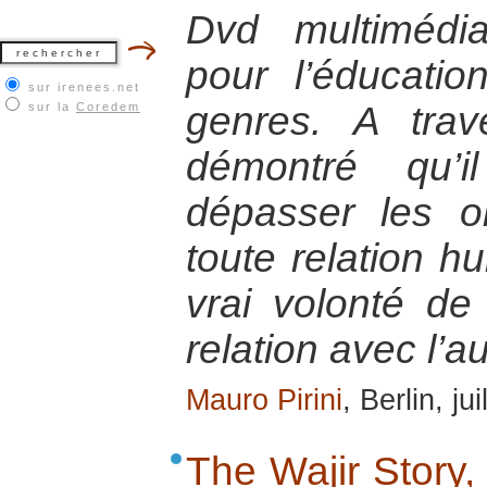
Dvd multimédia
pour l’éducatio
sur irenees.net
genres. A trave
sur la
Coredem
démontré qu’i
dépasser les o
toute relation hu
vrai volonté de 
relation avec l’au
Mauro Pirini
, Berlin, ju
The Wajir Story