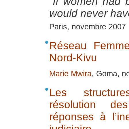
“If women had b
would never hav
Paris, novembre 2007
Réseau Femme 
Nord-Kivu
Marie Mwira
, Goma, n
Les structure
résolution de
réponses à l’in
judiciaire