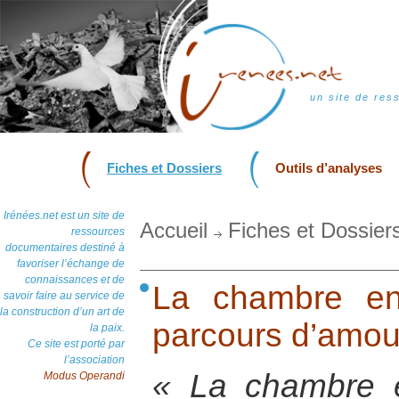
un site de res
Fiches et Dossiers
Outils d’analyses
Irénées.net est un site de
Accueil
Fiches et Dossier
ressources
documentaires destiné à
favoriser l’échange de
connaissances et de
La chambre en
savoir faire au service de
la construction d’un art de
parcours d’amou
la paix.
Ce site est porté par
l’association
« La chambre 
Modus Operandi