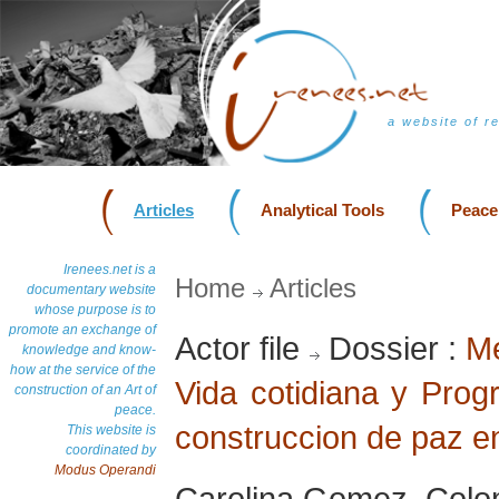
a website of r
Articles
Analytical Tools
Peace
Irenees.net is a
Home
Articles
documentary website
whose purpose is to
promote an exchange of
Actor file
Dossier :
Me
knowledge and know-
how at the service of the
Vida cotidiana y Prog
construction of an Art of
peace.
construccion de paz e
This website is
coordinated by
Modus Operandi
Carolina Gomez, Colo