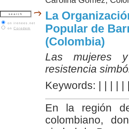
La Organizaci
on irenees.net
Popular de Ba
on
Coredem
(Colombia)
Las mujeres y
resistencia simbó
Keywords:
|
|
|
|
|
En la región d
colombiano, do