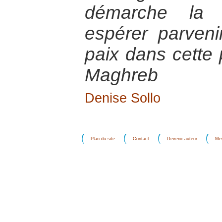
démarche la p
espérer parveni
paix dans cette 
Maghreb
Denise Sollo
Plan du site
Contact
Devenir auteur
Men