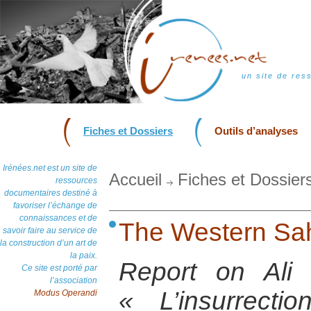
un site de res
Fiches et Dossiers
Outils d’analyses
Irénées.net est un site de
Accueil
Fiches et Dossier
ressources
documentaires destiné à
favoriser l’échange de
connaissances et de
The Western Sah
savoir faire au service de
la construction d’un art de
la paix.
Report on Ali
Ce site est porté par
l’association
« L’insurrect
Modus Operandi