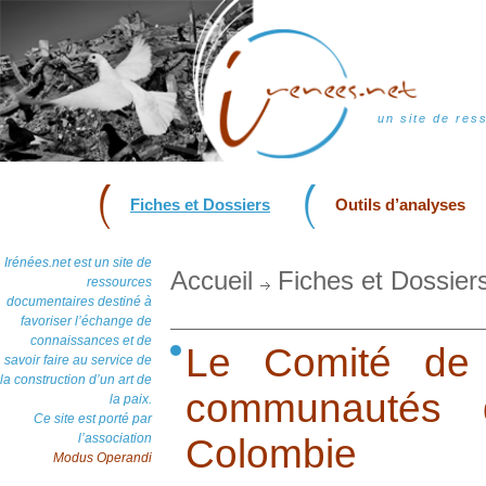
un site de res
Fiches et Dossiers
Outils d’analyses
Irénées.net est un site de
Accueil
Fiches et Dossier
ressources
documentaires destiné à
favoriser l’échange de
connaissances et de
Le Comité de 
savoir faire au service de
la construction d’un art de
communautés 
la paix.
Ce site est porté par
l’association
Colombie
Modus Operandi