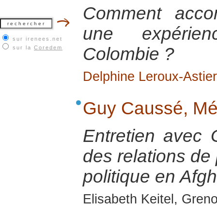
Comment acco
une expéri
sur irenees.net
Colombie ?
sur la
Coredem
Delphine Leroux-Astier
Guy Caussé, Mé
Entretien avec
des relations de 
politique en Afg
Elisabeth Keitel, Gren