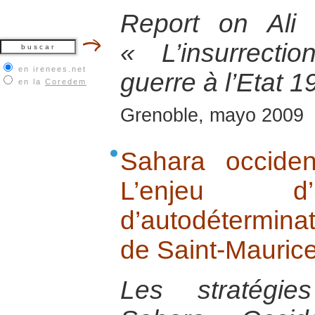
Report on Ali
« L’insurrect
en irenees.net
guerre à l’Etat 
en la
Coredem
Grenoble, mayo 2009
Sahara occide
L’enjeu d’
d’autodétermina
de Saint-Mauric
Les stratégie