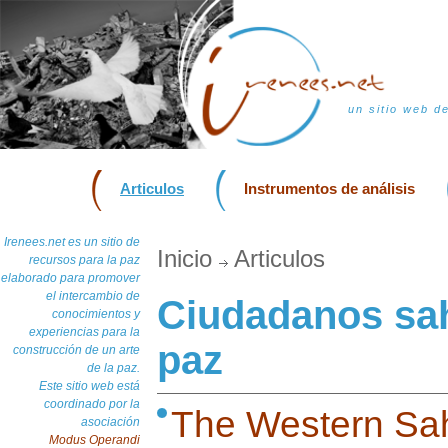
un sitio web d
Articulos
Instrumentos de análisis
Irenees.net es un sitio de
Inicio
Articulos
recursos para la paz
elaborado para promover
el intercambio de
Ciudadanos sah
conocimientos y
experiencias para la
paz
construcción de un arte
de la paz.
Este sitio web está
coordinado por la
The Western Sah
asociación
Modus Operandi