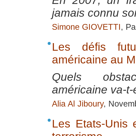
En 2007, un Ir
jamais connu so
Simone GIOVETTI
, Pa
Les défis fut
américaine au M
Quels obstac
américaine va-t-e
Alia Al Jiboury
, Novem
Les Etats-Unis e