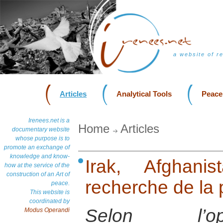
a website of r
Articles
Analytical Tools
Peace
Irenees.net is a
Home
Articles
documentary website
whose purpose is to
promote an exchange of
knowledge and know-
Irak, Afghani
how at the service of the
construction of an Art of
recherche de la 
peace.
This website is
coordinated by
Selon l’op
Modus Operandi