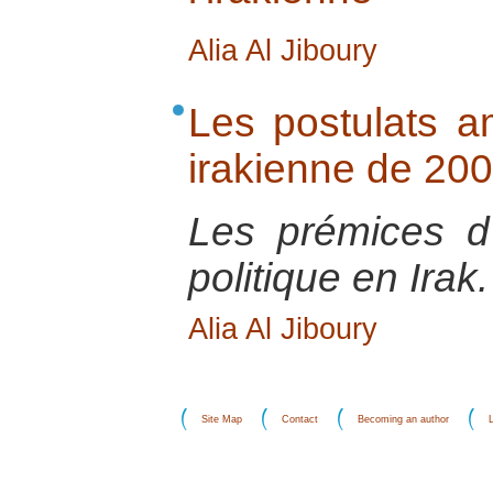
Alia Al Jiboury
Les postulats am
irakienne de 20
Les prémices d’
politique en Irak.
Alia Al Jiboury
Site Map
Contact
Becoming an author