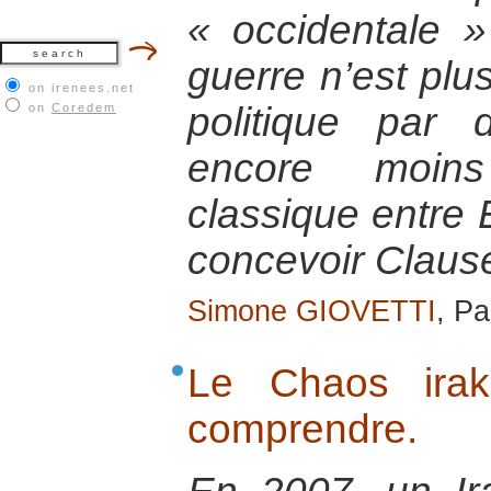
« occidentale 
guerre n’est plus
on irenees.net
politique par 
on
Coredem
encore moins
classique entre E
concevoir Clau
Simone GIOVETTI
, Pa
Le Chaos irak
comprendre.