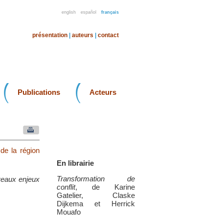
english
español
français
présentation
|
auteurs
|
contact
Publications
Acteurs
 de la région
En librairie
Transformation de
uveaux enjeux
conflit
, de Karine
Gatelier, Claske
Dijkema et Herrick
Mouafo