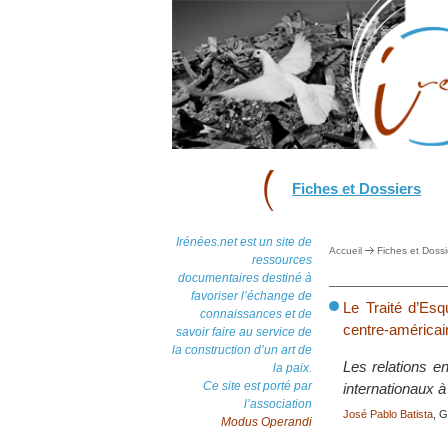
Fiches et Dossiers
Irénées.net est un site de
Accueil
Fiches et Dossi
ressources
documentaires destiné à
favoriser l’échange de
Le Traité d’Esq
connaissances et de
centre-américai
savoir faire au service de
la construction d’un art de
Les relations e
la paix.
Ce site est porté par
internationaux à 
l’association
José Pablo Batista
, G
Modus Operandi