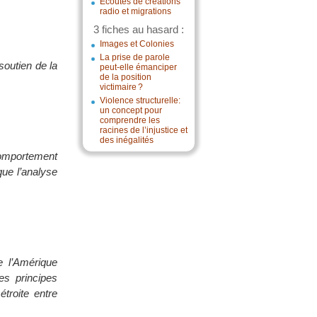
Écoutes de créations
radio et migrations
3 fiches au hasard :
Images et Colonies
La prise de parole
soutien de la
peut-elle émanciper
de la position
victimaire ?
Violence structurelle:
un concept pour
comprendre les
racines de l’injustice et
des inégalités
 comportement
que l’analyse
de l’Amérique
es principes
étroite entre