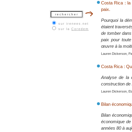
Costa Rica : la
paix.
Pourquoi la dém
sur irenees.net
étaient traversé
sur la
Coredem
de tomber dans l
paix pour tout
œuvre à la moiti
Lauren Dickerson, Par
Costa Rica : Qu
Analyse de la 
construction de 
Lauren Dickerson, Et
Bilan économiqu
Bilan économiqu
économique de l
années 80 à auj