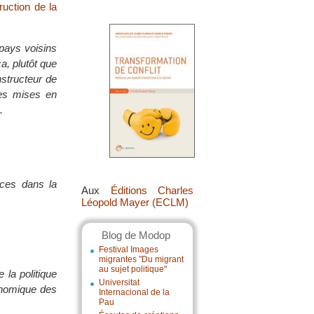
ruction de la
 pays voisins
a, plutôt que
nstructeur de
mes mises en
.
ces dans la
Aux
Éditions Charles
Léopold Mayer (ECLM)
Blog de Modop
Festival Images
migrantes "Du migrant
au sujet politique"
 la politique
Universitat
onomique des
Internacional de la
Pau