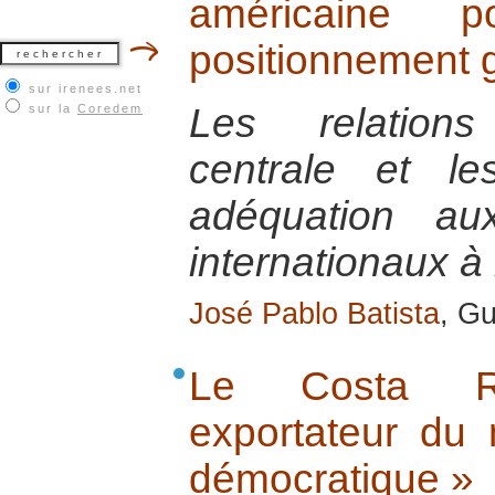
américaine 
positionnement g
sur irenees.net
Les relations
sur la
Coredem
centrale et le
adéquation au
internationaux à 
José Pablo Batista
, Gu
Le Costa Ri
exportateur du
démocratique »