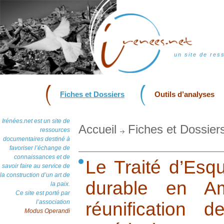
un site de res
Fiches et Dossiers
Outils d’analyses
Irénées.net est un site de
Accueil
Fiches et Dossier
ressources
documentaires destiné à
favoriser l’échange de
connaissances et de
Le Traité d’Esq
savoir faire au service de
la construction d’un art de
durable en Am
la paix.
Ce site est porté par
l’association
réunification 
Modus Operandi