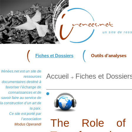
un site de res
Fiches et Dossiers
Outils d’analyses
Irénées.net est un site de
Accueil
Fiches et Dossier
ressources
documentaires destiné à
favoriser l’échange de
connaissances et de
savoir faire au service de
la construction d’un art de
la paix.
Ce site est porté par
l’association
The Role of 
Modus Operandi