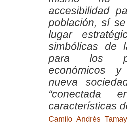
accesibilidad p
población, sí s
lugar estratég
simbólicas de 
para los pro
económicos y 
nueva socieda
“conectada 
características d
Camilo Andrés Tama