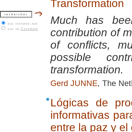
Transformation
Much has been
sur irenees.net
contribution of m
sur la
Coredem
of conflicts, m
possible contr
transformation.
Gerd JUNNE
, The Ne
Lógicas de pr
informativas par
entre la paz y el