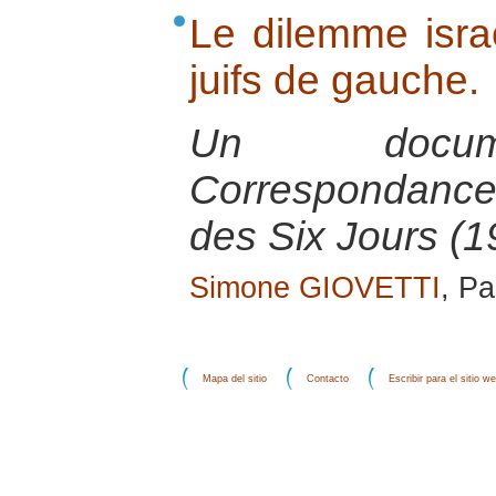
Le dilemme isra
juifs de gauche.
Un docume
Correspondance
des Six Jours (1
Simone GIOVETTI
, P
Mapa del sitio
Contacto
Escribir para el sitio w