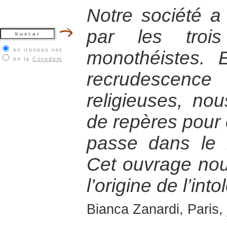
Notre société a
par les trois
en irenees.net
monothéistes. 
en la
Coredem
recrudescen
religieuses, no
de repères pour
passe dans le 
Cet ouvrage nou
l’origine de l’int
Bianca Zanardi, Paris,