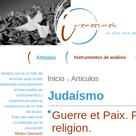
un sitio web d
Articulos
Instrumentos de análisis
Irenees.net es un sitio de
Inicio
Articulos
recursos para la paz
elaborado para promover
el intercambio de
Judaísmo
conocimientos y
experiencias para la
construcción de un arte
Guerre et Paix. P
de la paz.
Este sitio web está
coordinado por la
religion.
asociación
Modus Operandi