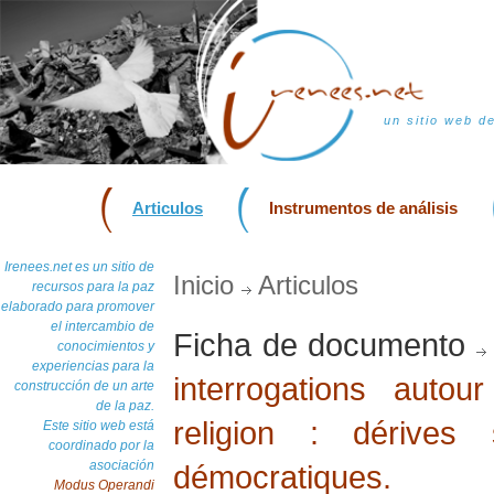
un sitio web d
Articulos
Instrumentos de análisis
Irenees.net es un sitio de
Inicio
Articulos
recursos para la paz
elaborado para promover
el intercambio de
Ficha de documento
conocimientos y
experiencias para la
interrogations auto
construcción de un arte
de la paz.
religion : dérives 
Este sitio web está
coordinado por la
asociación
démocratiques.
Modus Operandi