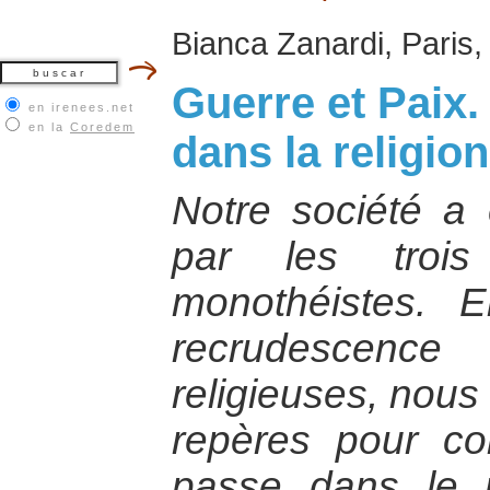
Bianca Zanardi, Paris,
Guerre et Paix. 
en irenees.net
en la
Coredem
dans la religion
Notre société a 
par les trois
monothéistes. 
recrudescen
religieuses, nous
repères pour c
passe dans le m