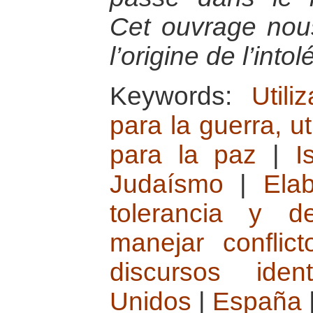
Cet ouvrage nous
l’origine de l’into
Keywords:
Utili
para la guerra, ut
para la paz
|
I
Judaísmo
|
Ela
tolerancia y d
manejar conflict
discursos ident
Unidos
|
España