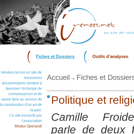
un site de res
Fiches et Dossiers
Outils d’analyses
Irénées.net est un site de
Accueil
Fiches et Dossier
ressources
documentaires destiné à
favoriser l’échange de
connaissances et de
Politique et reli
savoir faire au service de
la construction d’un art de
la paix.
Camille Froid
Ce site est porté par
l’association
parle de deux f
Modus Operandi