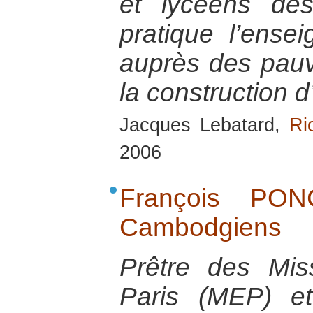
et lycéens dé
pratique l’ense
auprès des pauvr
la construction 
Jacques Lebatard,
Ri
2006
François PON
Cambodgiens
Prêtre des Mis
Paris (MEP) et