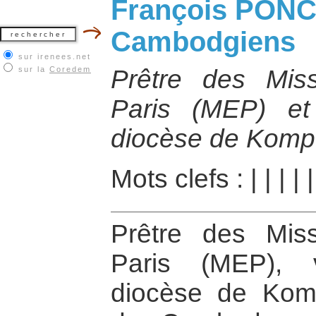
François PONC
Cambodgiens
sur irenees.net
sur la
Coredem
Prêtre des Mis
Paris (MEP) et
diocèse de Kom
Mots clefs :
|
|
|
|
Prêtre des Mis
Paris (MEP), 
diocèse de Kom