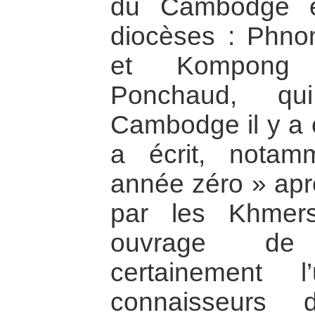
du Cambodge es
diocèses : Phn
et Kompong 
Ponchaud, qu
Cambodge il y a 
a écrit, nota
année zéro » aprè
par les Khmer
ouvrage de 
certainement 
connaisseurs