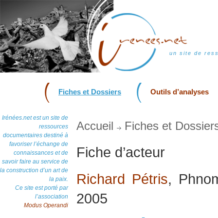
un site de res
Fiches et Dossiers
Outils d’analyses
Irénées.net est un site de
Accueil
Fiches et Dossier
ressources
documentaires destiné à
favoriser l’échange de
Fiche d’acteur
connaissances et de
savoir faire au service de
la construction d’un art de
Richard Pétris
, Phnom
la paix.
Ce site est porté par
2005
l’association
Modus Operandi