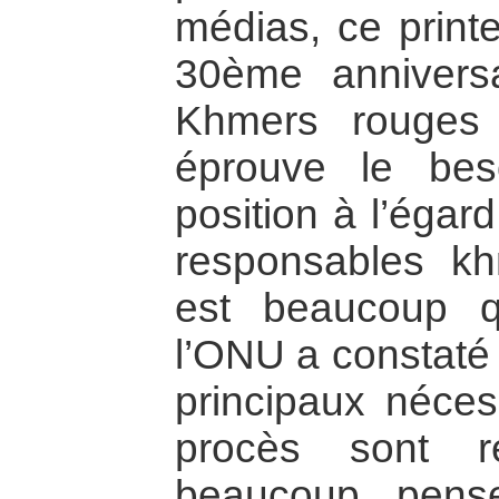
médias, ce print
30ème anniversa
Khmers rouges
éprouve le bes
position à l’égar
responsables kh
est beaucoup q
l’ONU a constaté
principaux néces
procès sont r
beaucoup pens