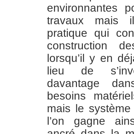
environnantes po
travaux mais i
pratique qui cons
construction d
lorsqu’il y en dé
lieu de s’inve
davantage dan
besoins matérie
mais le système
l’on gagne ain
ancré dans la me