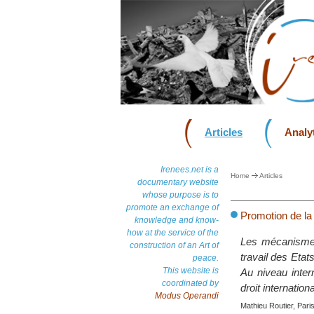
Articles
Analyt
Irenees.net is a
Home
Articles
documentary website
whose purpose is to
promote an exchange of
Promotion de la 
knowledge and know-
how at the service of the
Les mécanismes 
construction of an Art of
travail des Etat
peace.
This website is
Au niveau inter
coordinated by
droit internation
Modus Operandi
Mathieu Routier, Pari