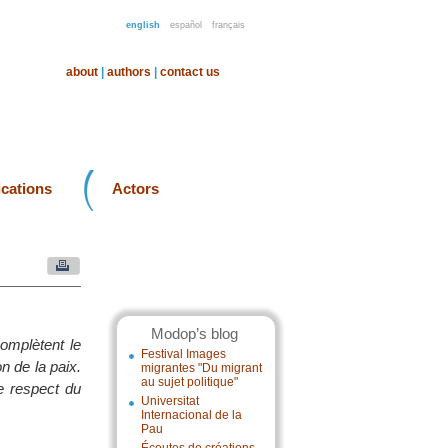
english
español
français
about
|
authors
|
contact us
ications
Actors
Modop’s blog
complètent le
Festival Images
n de la paix.
migrantes "Du migrant
au sujet politique"
e respect du
Universitat
Internacional de la
Pau