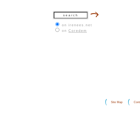
on irenees.net
on
Coredem
Site Map
Cont