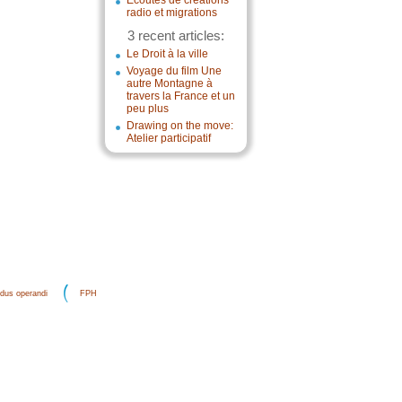
Écoutes de créations
radio et migrations
3 recent articles:
Le Droit à la ville
Voyage du film Une
autre Montagne à
travers la France et un
peu plus
Drawing on the move:
Atelier participatif
dus operandi
FPH