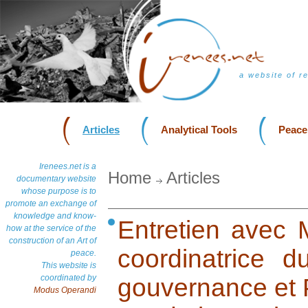
a website of r
Articles
Analytical Tools
Peace
Irenees.net is a
Home
Articles
documentary website
whose purpose is to
promote an exchange of
knowledge and know-
Entretien avec 
how at the service of the
construction of an Art of
coordinatrice 
peace.
This website is
coordinated by
gouvernance et 
Modus Operandi