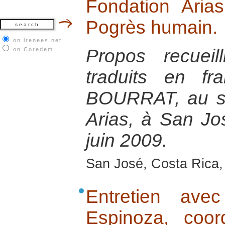
Fondation Aria
Pogrès humain.
on irenees.net
Propos recuei
on
Coredem
traduits en fr
BOURRAT, au si
Arias, à San Jo
juin 2009.
San José, Costa Rica,
Entretien av
Espinoza, coor