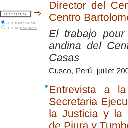
Director del Ce
Centro Bartolom
sur irenees.net
sur la
Coredem
El trabajo pour
andina del Cen
Casas
Cusco, Perú, juillet 20
Entrevista a l
Secretaria Ejecu
la Justicia y l
de Piura y Tumb