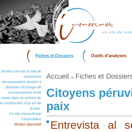
un site de res
Fiches et Dossiers
Outils d’analyses
Irénées.net est un site de
Accueil
Fiches et Dossier
ressources
documentaires destiné à
favoriser l’échange de
Citoyens péruv
connaissances et de
savoir faire au service de
paix
la construction d’un art de
la paix.
Ce site est porté par
l’association
Entrevista al 
Modus Operandi