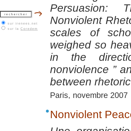
Persuasion: T
Nonviolent Rhetor
sur irenees.net
scales of scho
sur la
Coredem
weighed so heav
in the direc
nonviolence ” an
between rhetoric
Paris, novembre 2007
Nonviolent Peac