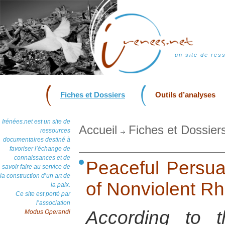
un site de res
Fiches et Dossiers
Outils d’analyses
Irénées.net est un site de
Accueil
Fiches et Dossier
ressources
documentaires destiné à
favoriser l’échange de
connaissances et de
Peaceful Persua
savoir faire au service de
la construction d’un art de
of Nonviolent Rh
la paix.
Ce site est porté par
l’association
According to t
Modus Operandi