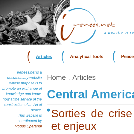
a website of r
Articles
Analytical Tools
Peace
Irenees.net is a
Home
Articles
documentary website
whose purpose is to
promote an exchange of
Central Americ
knowledge and know-
how at the service of the
construction of an Art of
Sorties de crise
peace.
This website is
coordinated by
et enjeux
Modus Operandi