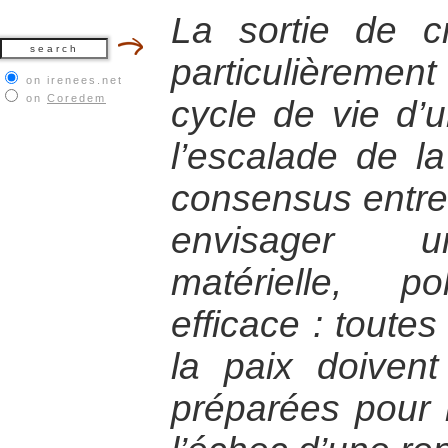
La sortie de 
particulièreme
on irenees.net
on
Coredem
cycle de vie d’un
l’escalade de la
consensus entre 
envisager un
matérielle, p
efficace : toute
la paix doiven
préparées pour 