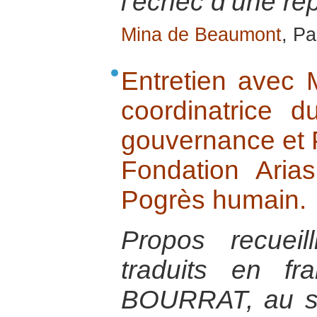
l’échec d’une re
Mina de Beaumont
, Pa
Entretien avec 
coordinatrice 
gouvernance et 
Fondation Aria
Pogrès humain.
Propos recuei
traduits en fr
BOURRAT, au si