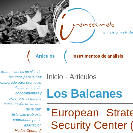
un sitio web d
Articulos
Instrumentos de análisis
Irenees.net es un sitio de
Inicio
Articulos
recursos para la paz
elaborado para promover
el intercambio de
Los Balcanes
conocimientos y
experiencias para la
construcción de un arte
European Strate
de la paz.
Este sitio web está
coordinado por la
Security Center
asociación
Modus Operandi