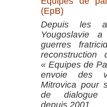
Equipes de pa
(EpB)
Depuis les a
Yougoslavie a
guerres fratri
reconstruction di
« Equipes de Pa
envoie des vo
Mitrovica pour so
de dialogue i
depuis 2001