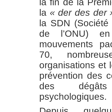
la fin de la Prem
la
« der des der 
la SDN (Société 
de l’ONU) en
mouvements pac
70, nombreu
organisations et l
prévention des co
des dégâts
psychologiques.
Depuis quelq