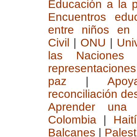
Educación a la 
Encuentros edu
entre niños en c
Civil
|
ONU
|
Uni
las Naciones 
representaciones
paz
|
Apoy
reconciliación d
Aprender una 
Colombia
|
Haití
Balcanes
|
Palest