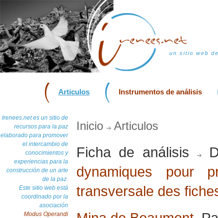
un sitio web d
Articulos
Instrumentos de análisis
Irenees.net es un sitio de
Inicio
Articulos
recursos para la paz
elaborado para promover
el intercambio de
Ficha de análisis
D
conocimientos y
experiencias para la
dynamiques pour pr
construcción de un arte
de la paz.
transversale des fiche
Este sitio web está
coordinado por la
asociación
Mina de Beaumont
, Pa
Modus Operandi