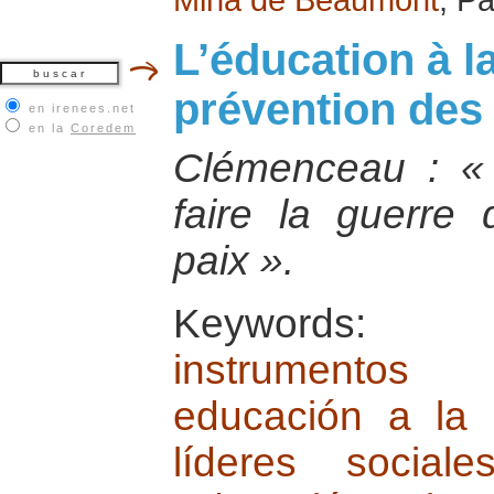
L’éducation à la
prévention des 
en irenees.net
en la
Coredem
Clémenceau : « I
faire la guerre 
paix ».
Keywords
instrumentos
educación a la
líderes socia