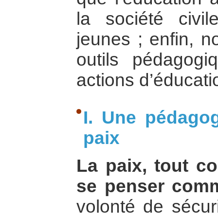
la société civil
jeunes ; enfin, n
outils pédagog
actions d’éducatio
I. Une pédagog
paix
La paix, tout c
se penser comm
volonté de sécuri