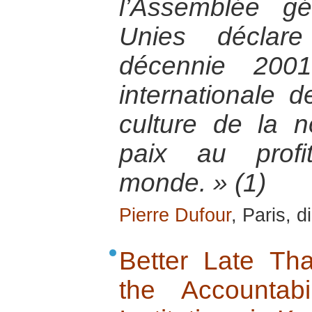
l’Assemblée g
Unies déclare
décennie 200
internationale 
culture de la n
paix au prof
monde. » (1)
Pierre Dufour
, Paris, 
Better Late Th
the Accountabil