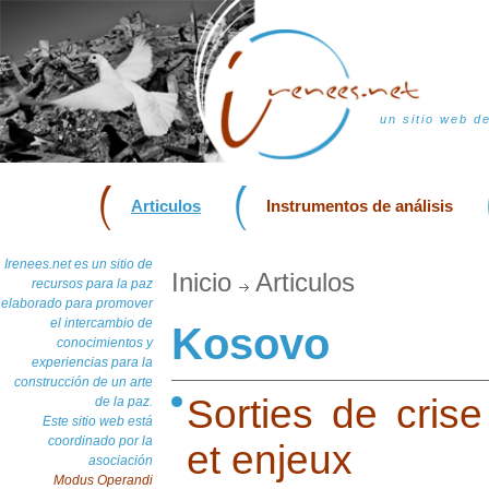
un sitio web d
Articulos
Instrumentos de análisis
Irenees.net es un sitio de
Inicio
Articulos
recursos para la paz
elaborado para promover
el intercambio de
Kosovo
conocimientos y
experiencias para la
construcción de un arte
Sorties de crise
de la paz.
Este sitio web está
coordinado por la
et enjeux
asociación
Modus Operandi