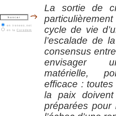
La sortie de 
particulièreme
en irenees.net
cycle de vie d’un
en la
Coredem
l’escalade de la
consensus entre 
envisager un
matérielle, p
efficace : toute
la paix doiven
préparées pour 