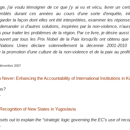
e, j’ai voulu témoigner de ce que j’y ai vu et vécu, livrer un cer
emblés durant ces années au cours d’une sorte d’enquête, int
garder la façon dont elles ont été interprétées, examiner les répons
emander si d’autres solutions, inspirées par la non-violence, n’aur
 pour traiter les problèmes de la région. Par ce livre, je désire aussi 
ouvert par tous les Prix Nobel de la Paix lorsqu’ils ont obtenu qu
Nations Unies déclare solennellement la décennie 2001-2010
e la promotion d’une culture de la non-violence et de la paix au profi
, décembre 2007
 Never: Enhancing the Accountability of International Institutions in 
us?
7
Recognition of New States in Yugoslavia
ets out to explain the “strategic logic governing the EC’s use of reco
7