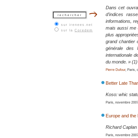
Dans cet ouvrag
d’indices rass
informations, re
sur irenees.net
mais aussi me d
sur la
Coredem
plus appropriées
grand chantier 
générale des 
internationale d
du monde. » (1)
Pierre Dufour
, Paris
Better Late Than
Koso: whic stat
Paris, novembre 200
Europe and the 
Richard Caplan s
Paris, novembre 200