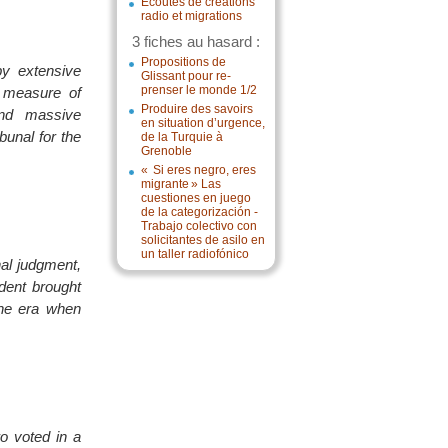
Écoutes de créations
radio et migrations
3 fiches au hasard :
Propositions de
y extensive
Glissant pour re-
prenser le monde 1/2
e measure of
Produire des savoirs
 and massive
en situation d’urgence,
bunal for the
de la Turquie à
Grenoble
« Si eres negro, eres
migrante » Las
cuestiones en juego
de la categorización -
Trabajo colectivo con
solicitantes de asilo en
un taller radiofónico
al judgment,
ident brought
 the era when
o voted in a