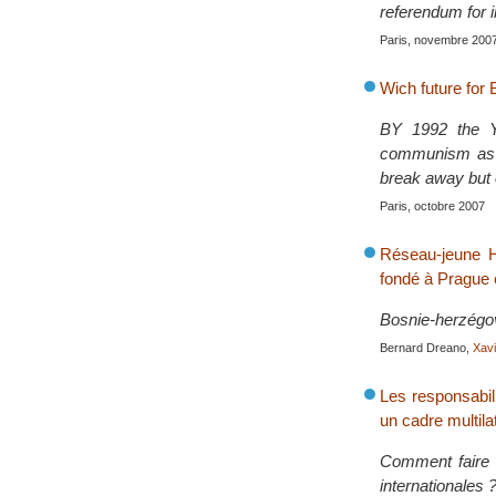
referendum for 
Paris, novembre 200
Wich future for
BY 1992 the Yu
communism as th
break away but o
Paris, octobre 2007
Réseau-jeune H
fondé à Prague 
Bosnie-herzégov
Bernard Dreano,
Xav
Les responsabil
un cadre multila
Comment faire f
internationales 