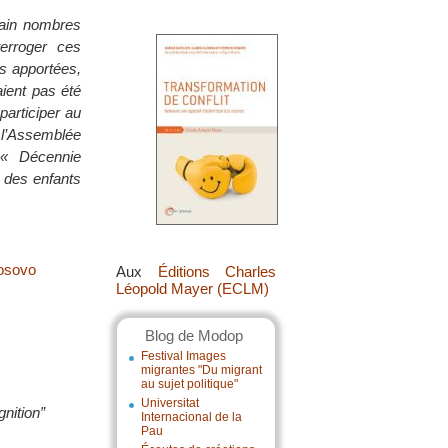
tain nombres
erroger ces
es apportées,
aient pas été
participer au
e l’Assemblée
 « Décennie
t des enfants
Kosovo
Aux
Éditions Charles
Léopold Mayer (ECLM)
Blog de Modop
Festival Images
migrantes "Du migrant
au sujet politique"
Universitat
gnition”
Internacional de la
Pau