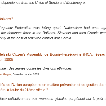
independence from the Union of Serbia and Montenegro.
7
 Balkans?
goslav Federation was falling apart. Nationalism had once aga
e dominant force in the Balkans. Slovenia and then Croatia were 
nly at the cost of renewed conflict with Serbia.
elsinki Citizen’s Assembly de Bosnie-Herzégovine (HCA, réseau i
en 1990)
ine : des jeunes contre les divisions ethniques
ier Guigue
, Bruxelles, janvier 2005
ités de l’Union européenne en matière prévention et de gestion des 
téral à l’aube du 21ème siècle ?
ace collectivement aux menaces globales qui pèsent sur la paix et
?