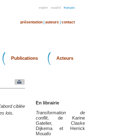
english
español
français
présentation
|
auteurs
|
contact
Publications
Acteurs
En librairie
’abord ciblée
Transformation de
s lois.
conflit
, de Karine
Gatelier, Claske
Dijkema et Herrick
Mouafo