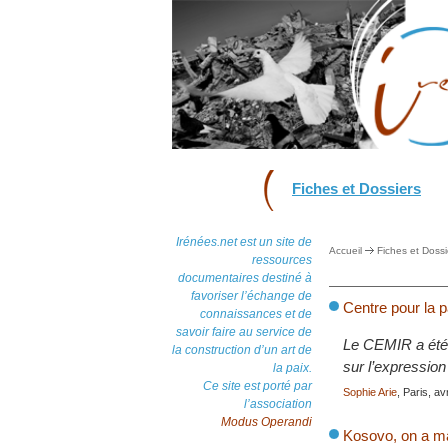
Fiches et Dossiers
Irénées.net est un site de
Accueil
Fiches et Dossi
ressources
documentaires destiné à
favoriser l’échange de
Centre pour la p
connaissances et de
savoir faire au service de
Le CEMIR a été 
la construction d’un art de
sur l’expression
la paix.
Ce site est porté par
Sophie Arie
, Paris, av
l’association
Modus Operandi
Kosovo, on a ma