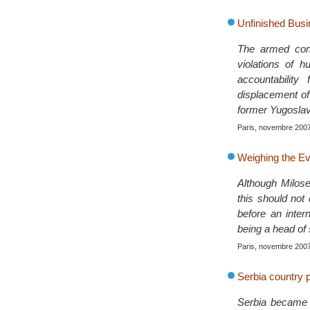
Unfinished Bus
The armed conf
violations of 
accountability
displacement of 
former Yugoslav
Paris, novembre 200
Weighing the Ev
Although Milose
this should not 
before an inter
being a head of
Paris, novembre 200
Serbia country p
Serbia became 