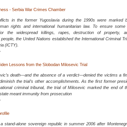
iness - Serbia War Crimes Chamber
licts in the former Yugoslavia during the 1990s were marked b
human rights and international humanitarian law. To ensure som
 for the widespread killings, rapes, destruction of property,
people, the United Nations established the International Criminal Tri
ia (ICTY).
7
iden Lessons from the Slobodan Milosevic Trial
vic’s death—and the absence of a verdict—denied the victims a fin
diminish the trial’s other accomplishments. As the first former pres
national criminal tribunal, the trial of Milosevic marked the end of
 state meant immunity from prosecution
7
rofile
a stand-alone sovereign republic in summer 2006 after Montenegr