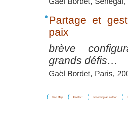
Gaël Bordet, Sénégal, 
Partage et gest
paix
brève configu
grands défis…
Gaël Bordet, Paris, 20
Site Map
Contact
Becoming an author