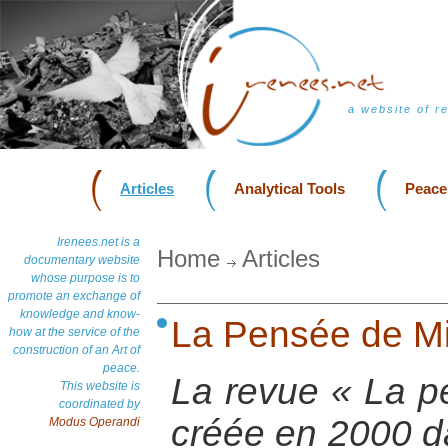
a website of r
Articles
Analytical Tools
Peace
Irenees.net is a
Home
Articles
documentary website
whose purpose is to
promote an exchange of
knowledge and know-
La Pensée de Mi
how at the service of the
construction of an Art of
peace.
La revue « La p
This website is
coordinated by
créée en 2000 da
Modus Operandi