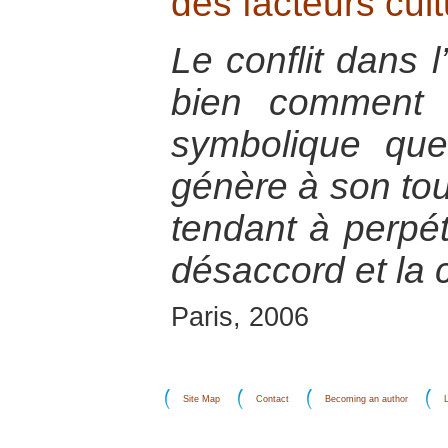
des facteurs cult
Le conflit dans 
bien comment l
symbolique que
génère à son tou
tendant à perpét
désaccord et la c
Paris, 2006
Site Map
Contact
Becoming an author