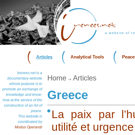
a website of r
Articles
Analytical Tools
Peace
Irenees.net is a
Home
Articles
documentary website
whose purpose is to
promote an exchange of
Greece
knowledge and know-
how at the service of the
construction of an Art of
La paix par l’hu
peace.
This website is
coordinated by
utilité et urgence
Modus Operandi