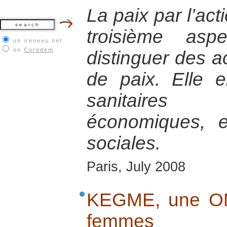
La paix par l’act
troisième asp
on irenees.net
on
Coredem
distinguer des a
de paix. Elle e
sanitaires 
économiques, e
sociales.
Paris, July 2008
KEGME, une ON
femmes