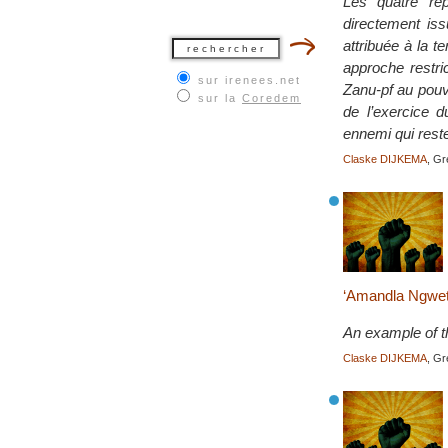
Les quatre rép
directement iss
attribuée à la t
approche restric
sur irenees.net
Zanu-pf au pouvo
sur la
Coredem
de l’exercice 
ennemi qui reste
Claske DIJKEMA
, G
‘Amandla Ngweth
An example of t
Claske DIJKEMA
, G