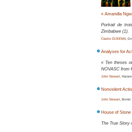
« Amandla Ngwet
Portrait de tr
Zimbabwe (1).
Claske DIJKEMA
, G
Analyses for Ac
« Ten theses on
NOVASC from H
John Stewart
, Harare
Nonviolent Acti
John Stewart
, févrie
House of Stone
The True Story 