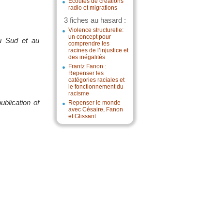
Écoutes de créations
radio et migrations
3 fiches au hasard :
Violence structurelle:
un concept pour
du Sud et au
comprendre les
racines de l’injustice et
des inégalités
Frantz Fanon :
Repenser les
catégories raciales et
le fonctionnement du
racisme
blication of
Repenser le monde
avec Césaire, Fanon
et Glissant