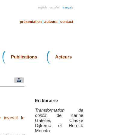
english
español
français
présentation
|
auteurs
|
contact
Publications
Acteurs
En librairie
Transformation de
conflit
, de Karine
investit le
Gatelier, Claske
Dijkema et Herrick
Mouafo