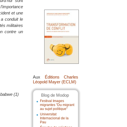
urd’hui sont
 l’importance
cident et une
 a conduit le
és militaires
on contre un
Aux
Éditions Charles
Léopold Mayer (ECLM)
imbabwe (1)
Blog de Modop
Festival Images
migrantes "Du migrant
au sujet politique"
Universitat
Internacional de la
Pau