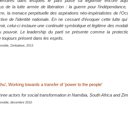
ertoires dans lesquels le parti puise sa légitimité encore aujo
us de la lutte armée de libération : la guerre pour l’indépendance,
erre, la menace perpétuelle des aspirations néo-impérialistes de l’Oc
tive de l’identité nationale. En ne cessant d’évoquer cette lutte qui
ir, celui-ci instaure une continuité symbolique et légitime des modalit
du pouvoir. Le leadership du parti se présente comme la protecti
 toujours présent dans les esprits.
renoble, Zimbabwe, 2013
u’, Working towards a transfer of ‘power to the people’
hree actors for social transformation in Namibia, South Africa and Z
renoble, décembre 2010