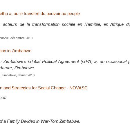
hu », ou le transfert du pouvoir au peuple
ois acteurs de la transformation sociale en Namibie, en Afrique 
renoble, décembre 2010
tion in Zimbabwe
 Zimbabwe’s Global Political Agreement (GPA) », an occasional pu
arare, Zimbabwe.
, Zimbabwe, février 2010
on and Strategies for Social Change - NOVASC
r 2007
of a Family Divided in War-Torn Zimbabwe.