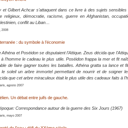
 Gilbert Achcar s’attaquent dans ce livre à des sujets sensibles :
 religieux, démocratie, racisme, guerre en Afghanistan, occupatio
alestinien, conflit au Liban…
, 2008
iterranée : du symbole à l’économie
 Athéna et Poséidon se disputaient l’Attique. Zeus décida que l’Attiqu
it à l’homme le cadeau le plus utile. Poséidon frappa la mer et fit naî
le de faire gagner toutes les batailles. Athéna gratta sa lance et fit
r le soleil un arbre immortel permettant de nourrir et de soigner 
décida que cet arbre miraculeux était le plus utile des cadeaux faits à 
Paris, agosto 2007
lien. Un débat entre juifs de gauche.
poque: Correspondance autour de la guerre des Six Jours (1967)
Paris, mayo 2007
rareté de l’eau : défi du XXème siècle