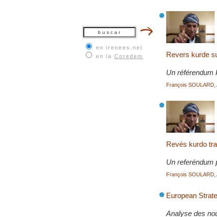
en irenees.net
Revers kurde s
en la
Coredem
Un référendum ku
François SOULARD
,
Revés kurdo tra
Un referéndum 
François SOULARD
,
European Strate
Analyse des nouv