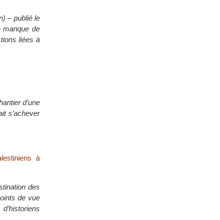
) – publié le
de manque de
tions liées à
hantier d’une
ait s’achever
alestiniens à
stination des
points de vue
 d’historiens