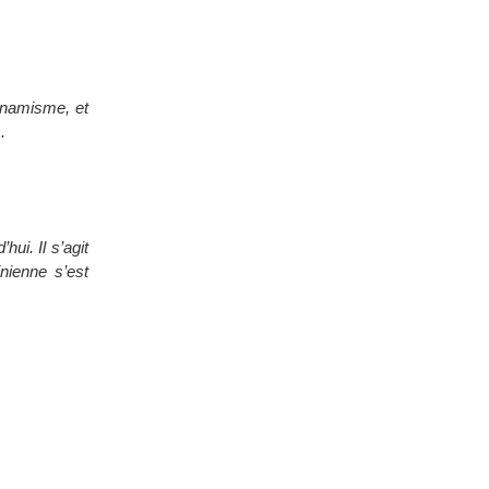
dynamisme, et
.
hui. Il s’agit
inienne s’est