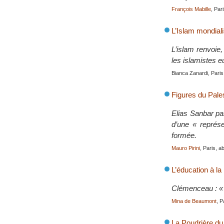
François Mabille
, Par
L’Islam mondial
L’islam renvoie
les islamistes 
Bianca Zanardi, Paris,
Figures du Pales
Elias Sanbar part
d’une « représe
formée.
Mauro Pirini
, Paris, a
L’éducation à la
Clémenceau : « Il
Mina de Beaumont
, P
La Poudrière du