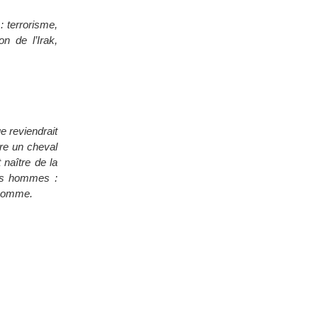
 terrorisme,
n de l’Irak,
e reviendrait
tre un cheval
 naître de la
les hommes :
l’homme.