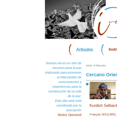
Articulos
Inst
Irenees.net es un sitio de
Inicio
Articulos
recursos para la paz
elaborado para promover
Cercano Orie
el intercambio de
conocimientos y
experiencias para la
construcción de un arte
de la paz.
Este sitio web está
Kurdish Setback
coordinado por la
asociación
François SOULARD
,
Modus Operandi