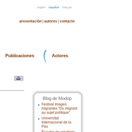
english
español
français
presentación
|
autores
|
contacto
Publicaciones
Actores
Blog de Modop
Festival Images
migrantes "Du migrant
au sujet politique"
Universitat
Internacional de la
Pau