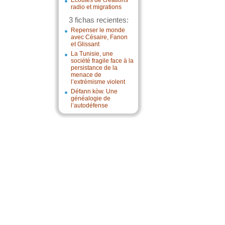
Écoutes de créations
radio et migrations
3 fichas recientes:
Repenser le monde
avec Césaire, Fanon
et Glissant
La Tunisie, une
société fragile face à la
persistance de la
menace de
l’extrémisme violent
Défann kòw. Une
généalogie de
l’autodéfense