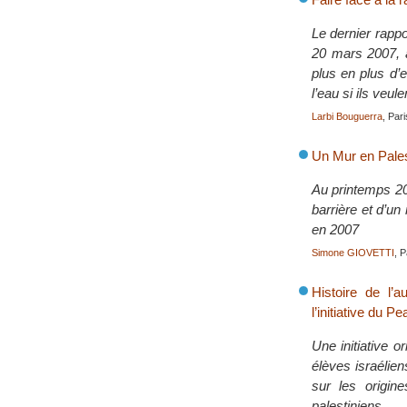
Le dernier rappo
20 mars 2007, à
plus en plus d’e
l’eau si ils veul
Larbi Bouguerra
, Par
Un Mur en Pales
Au printemps 20
barrière et d’u
en 2007
Simone GIOVETTI
, 
Histoire de l’a
l’initiative du 
Une initiative o
élèves israélie
sur les origines
palestiniens.