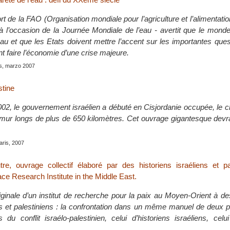
rt de la FAO (Organisation mondiale pour l’agriculture et l’alimentation
 l’occasion de la Journée Mondiale de l’eau - avertit que le mon
au et que les Etats doivent mettre l’accent sur les importantes ques
ent faire l’économie d’une crise majeure.
is, marzo 2007
tine
02, le gouvernement israélien a débuté en Cisjordanie occupée, le c
n mur longs de plus de 650 kilomètres. Cet ouvrage gigantesque devr
Paris, 2007
utre, ouvrage collectif élaboré par des historiens israéliens et p
Peace Research Institute in the Middle East.
riginale d’un institut de recherche pour la paix au Moyen-Orient à de
ns et palestiniens : la confrontation dans un même manuel de deux 
 du conflit israélo-palestinien, celui d’historiens israéliens, celui