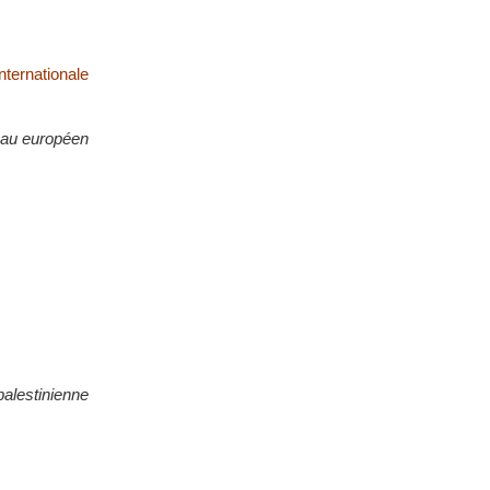
ternationale
eau européen
palestinienne