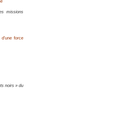
ne
des missions
 d’une force
ts noirs » du