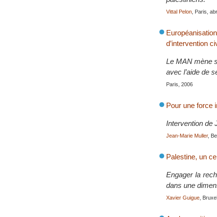
Vittal Pelon
, Paris, ab
Européanisatio
d’intervention ci
Le MAN mène sa 
avec l’aide de 
Paris, 2006
Pour une force in
Intervention de
Jean-Marie Muller
, B
Palestine, un ce
Engager la reche
dans une dimens
Xavier Guigue
, Bruxe