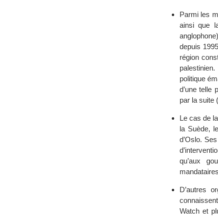
Parmi les m
ainsi que l
anglophone) 
depuis 1995
région const
palestinien
politique é
d’une telle 
par la suite
Le cas de l
la Suède, l
d’Oslo. Ses
d’intervent
qu’aux gou
mandataires
D’autres or
connaissent
Watch et pl