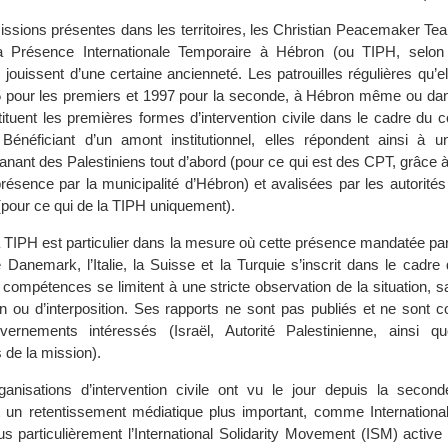
issions présentes dans les territoires, les Christian Peacemaker Te
a Présence Internationale Temporaire à Hébron (ou TIPH, selon l
jouissent d’une certaine ancienneté. Les patrouilles régulières qu’e
 pour les premiers et 1997 pour la seconde, à Hébron même ou da
ituent les premières formes d’intervention civile dans le cadre du con
. Bénéficiant d’un amont institutionnel, elles répondent ainsi à
manant des Palestiniens tout d’abord (pour ce qui est des CPT, grâce
présence par la municipalité d’Hébron) et avalisées par les autorités
 (pour ce qui de la TIPH uniquement).
a TIPH est particulier dans la mesure où cette présence mandatée pa
e Danemark, l’Italie, la Suisse et la Turquie s’inscrit dans le cadr
 compétences se limitent à une stricte observation de la situation, 
ion ou d’interposition. Ses rapports ne sont pas publiés et ne sont
vernements intéressés (Israël, Autorité Palestinienne, ainsi 
 de la mission).
ganisations d’intervention civile ont vu le jour depuis la seconde
 un retentissement médiatique plus important, comme Internationa
us particulièrement l’International Solidarity Movement (ISM) activ