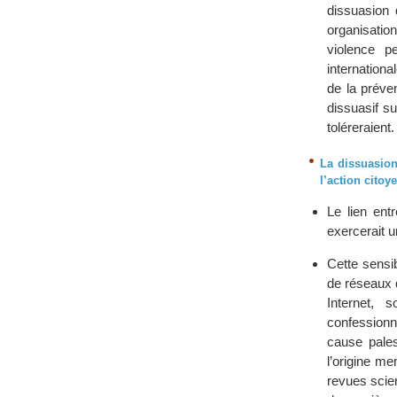
dissuasion 
organisatio
violence p
internationa
de la préven
dissuasif su
toléreraient.
La dissuasion
l’action citoy
Le lien ent
exercerait u
Cette sensib
de réseaux 
Internet, 
confessionn
cause pales
l’origine m
revues scie