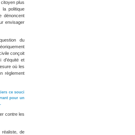
citoyen plus
la politique
ue dénoncent
our envisager
question du
héoriquement
ivile conçoit
 d’équité et
mesure où les
un règlement
tiers ce souci
vrant pour un
.
r contre les
réaliste, de