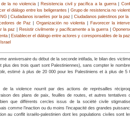
 de la no violencia
|
Resistencia civil y pacífica a la guerra
|
Conf
er el diálogo entre los beligerantes
|
Grupo de resistencia no violen
 ONG
|
Ciudadanos israelíes por la paz
|
Ciudadanos palestinos por la
acedores de Paz
|
Organización no violenta
|
Favorecer la interv
r la paz
|
Resistir civilmente y pacíficamente a la guerra
|
Oponerse
enta
|
Establecer el diálogo entre actores y coresponsables de la pa
|
Israel
ième anniversaire du début de la seconde intifada, le bilan des victime
nt plus des trois quart sont Palestiniennes), sans compter le nombr
tablir, estimé à plus de 20 000 pour les Palestiniens et à plus de 5
x de la violence nourrit par des actions de représailles récipr
 raison des plans de paix, feuilles de routes, et autres tentatives
i bien que différents cercles issus de la société civile stigmatise
is comme l’inaction ou du moins l’incapacité des grandes puissanc
ion au conflit israélo-palestinien dont les populations civiles sont le