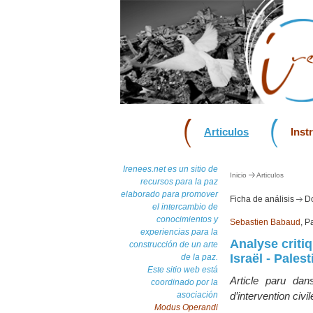
Articulos
Inst
Irenees.net es un sitio de
Inicio
Articulos
recursos para la paz
elaborado para promover
Ficha de análisis
Do
el intercambio de
conocimientos y
Sebastien Babaud
, P
experiencias para la
Analyse criti
construcción de un arte
Israël - Palest
de la paz.
Este sitio web está
Article paru dan
coordinado por la
asociación
d’intervention civi
Modus Operandi