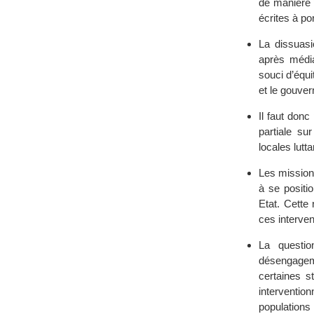
de manière p
écrites à po
La dissuasio
après média
souci d’équi
et le gouver
Il faut donc
partiale sur
locales lutta
Les mission
à se positi
Etat. Cette 
ces interven
La questio
désengagem
certaines s
intervention
populations 