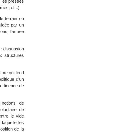
r les presses
mes, etc.).
le terrain ou
uidée par un
lons, l’armée
 : dissuasion
ux structures
isme qui tend
litique d’un
pertinence de
 notions de
olontaire de
ntre le vide
 laquelle les
osition de la