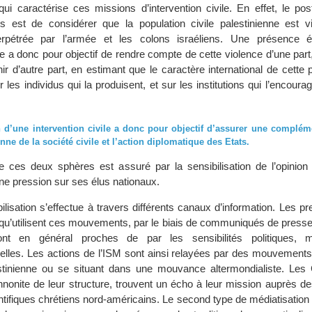
qui caractérise ces missions d’intervention civile. En effet, le po
ns est de considérer que la population civile palestinienne est v
erpétrée par l’armée et les colons israéliens. Une présence é
le a donc pour objectif de rendre compte de cette violence d’une part,
ir d’autre part, en estimant que le caractère international de cette
r les individus qui la produisent, et sur les institutions qui l’encoura
 d’une intervention civile a donc pour objectif d’assurer une compléme
enne de la société civile et l’action diplomatique des Etats.
re ces deux sphères est assuré par la sensibilisation de l’opinion 
ne pression sur ses élus nationaux.
ilisation s’effectue à travers différents canaux d’information. Les p
qu’utilisent ces mouvements, par le biais de communiqués de presse 
sont en général proches de par les sensibilités politiques, m
elles. Les actions de l’ISM sont ainsi relayées par des mouvements
tinienne ou se situant dans une mouvance altermondialiste. Les
ennonite de leur structure, trouvent un écho à leur mission auprès 
ntifiques chrétiens nord-américains. Le second type de médiatisation