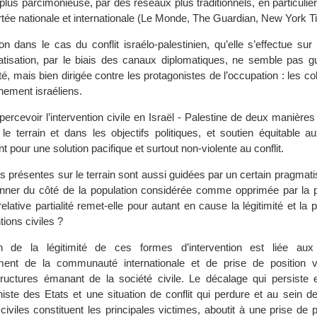
lus parcimonieuse, par des réseaux plus traditionnels, en particulie
rtée nationale et internationale (Le Monde, The Guardian, New York Ti
n dans le cas du conflit israélo-palestinien, qu’elle s’effectue sur 
tisation, par le biais des canaux diplomatiques, ne semble pas g
té, mais bien dirigée contre les protagonistes de l’occupation : les co
nement israéliens.
 percevoir l’intervention civile en Israël - Palestine de deux manières
 le terrain et dans les objectifs politiques, et soutien équitable a
nt pour une solution pacifique et surtout non-violente au conflit.
s présentes sur le terrain sont aussi guidées par un certain pragmat
onner du côté de la population considérée comme opprimée par la po
relative partialité remet-elle pour autant en cause la légitimité et la 
tions civiles ?
n de la légitimité de ces formes d’intervention est liée aux
ent de la communauté internationale et de prise de position v
tructures émanant de la société civile. Le décalage qui persiste e
niste des Etats et une situation de conflit qui perdure et au sein de
civiles constituent les principales victimes, aboutit à une prise de p