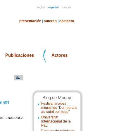
english
español
français
presentación
|
autores
|
contacto
Publicaciones
Actores
Blog de Modop
s en
Festival Images
migrantes "Du migrant
au sujet politique"
des missions
Universitat
Internacional de la
Pau