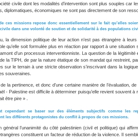
ociété civile dont les modalités d’intervention sont plus souples car le
es, diplomatiques, économiques ne sont pas directement de son resso
 de ces missions repose donc essentiellement sur le fait qu’elles soien
 civile dans une volonté de soutien et de solidarité à des populations civi
u, la dimension politique de leur action n’est pas étrangère à leurs
le qu’elle soit formulée plus en réaction par rapport à une situation su
 amont d’un processus interventionniste. La question de la légitimité e
de la TIPH, de par la nature étatique de son mandat qui restreint, pa
sur le terrain à une stricte observation s’inscrivant dans la logique
ues souveraines.
de la pertinence, et donc d’une certaine manière de l’évaluation, de l
raël - Palestine est difficile à déterminer puisqu’elle revient souvent 
it être pire » .
ut cependant se baser sur des éléments subjectifs comme les rep
nt les différents protagonistes du conflit à propos de ces missions.
n général l’unanimité du côté palestinien (civil et politique) qui affi
rangères constituent un facteur de réduction de la violence. Il sembl