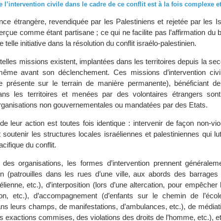
 l’intervention civile dans le cadre de ce conflit est à la fois complexe et
ce étrangère, revendiquée par les Palestiniens et rejetée par les Is
rçue comme étant partisane ; ce qui ne facilite pas l’affirmation du 
e telle initiative dans la résolution du conflit israélo-palestinien.
telles missions existent, implantées dans les territoires depuis la sec
même avant son déclenchement. Ces missions d’intervention civi
re présente sur le terrain de manière permanente), bénéficiant de
ans les territoires et menées par des volontaires étrangers son
organisations non gouvernementales ou mandatées par des Etats.
de leur action est toutes fois identique : intervenir de façon non-vi
t soutenir les structures locales israéliennes et palestiniennes qui lu
cifique du conflit.
 des organisations, les formes d’intervention prennent généralem
on (patrouilles dans les rues d’une ville, aux abords des barrages
élienne, etc.), d’interposition (lors d’une altercation, pour empêcher 
n, etc.), d’accompagnement (d’enfants sur le chemin de l’école
ans leurs champs, de manifestations, d’ambulances, etc.), de médiati
es exactions commises, des violations des droits de l’homme, etc.), e