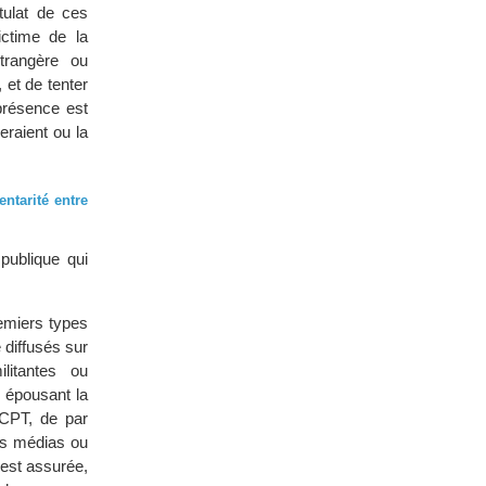
stulat de ces
ictime de la
trangère ou
 et de tenter
 présence est
geraient ou la
ntarité entre
publique qui
remiers types
diffusés sur
ilitantes ou
 épousant la
 CPT, de par
des médias ou
 est assurée,