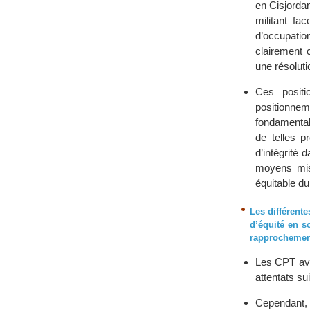
en Cisjorda
militant fa
d’occupatio
clairement 
une résolutio
Ces positi
positionnem
fondamentale
de telles p
d’intégrité 
moyens mis 
équitable du 
Les différente
d’équité en s
rapprochement
Les CPT ava
attentats su
Cependant, 