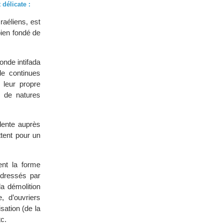
 délicate :
raéliens, est
bien fondé de
onde intifada
le continues
 leur propre
t de natures
olente auprès
ttent pour un
ent la forme
 dressés par
la démolition
, d’ouvriers
sation (de la
tc.