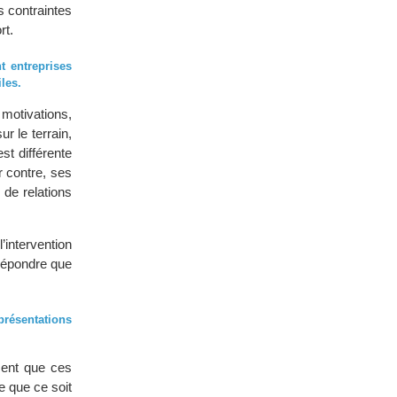
s contraintes
rt.
t entreprises
les.
 motivations,
r le terrain,
st différente
r contre, ses
 de relations
’intervention
à répondre que
résentations
rment que ces
e que ce soit