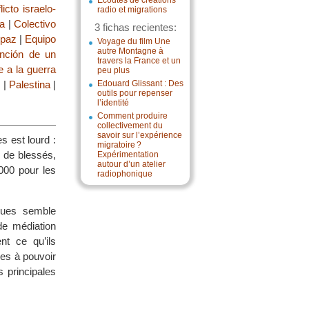
Écoutes de créations
licto israelo-
radio et migrations
ta
|
Colectivo
3 fichas recientes:
 paz
|
Equipo
Voyage du film Une
autre Montagne à
ención de un
travers la France et un
 a la guerra
peu plus
z
|
Palestina
|
Edouard Glissant : Des
outils pour repenser
l’identité
Comment produire
collectivement du
savoir sur l’expérience
s est lourd :
migratoire ?
e de blessés,
Expérimentation
autour d’un atelier
 000 pour les
radiophonique
oques semble
 de médiation
nt ce qu’ils
es à pouvoir
s principales