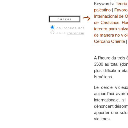
Keywords:
Teoría
palestino
|
Favorec
Internacional de
de Cristianos H
en irenees.net
tercero para salva
en la
Coredem
de manera no viol
Cercano Oriente
A l’heure du trois
3500 au total (do
plus difficile à é
Israéliens.
Le cercle vicieu
aujourd’hui avoir
internationale, s
dénoncent désorma
apporter une solut
victimes.