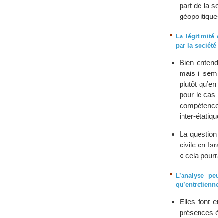
part de la s
géopolitiqu
La légitimité
par la société
Bien entend
mais il semb
plutôt qu’en
pour le cas 
compétences 
inter-étatiq
La question 
civile en Is
« cela pourra
L’analyse pe
qu’entretienne
Elles font e
présences ét