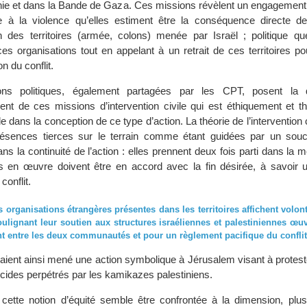
nie et dans la Bande de Gaza. Ces missions révèlent un engagement 
ce à la violence qu’elles estiment être la conséquence directe de 
n des territoires (armée, colons) menée par Israël ; politique q
ces organisations tout en appelant à un retrait de ces territoires p
n du conflit.
ons politiques, également partagées par les CPT, posent la 
ent de ces missions d’intervention civile qui est éthiquement et t
 dans la conception de ce type d’action. La théorie de l’intervention c
résences tierces sur le terrain comme étant guidées par un souci
dans la continuité de l’action : elles prennent deux fois parti dans la 
en œuvre doivent être en accord avec la fin désirée, à savoir 
conflit.
s organisations étrangères présentes dans les territoires affichent volon
oulignant leur soutien aux structures israéliennes et palestiniennes œu
 entre les deux communautés et pour un règlement pacifique du conflit
ient ainsi mené une action symbolique à Jérusalem visant à proteste
icides perpétrés par les kamikazes palestiniens.
cette notion d’équité semble être confrontée à la dimension, plus 