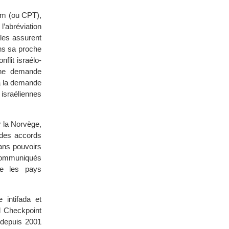
am (ou CPT),
’abréviation
lles assurent
ns sa proche
flit israélo-
 une demande
 à la demande
 israéliennes
r la Norvège,
e des accords
sans pouvoirs
 communiqués
que les pays
 intifada et
l Checkpoint
e depuis 2001