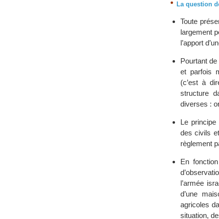
La question de
Toute présen
largement pe
l’apport d’un
Pourtant de 
et parfois 
(c’est à di
structure d
diverses : 
Le principe 
des civils e
règlement pa
En fonction
d’observati
l’armée isra
d’une maiso
agricoles d
situation, d