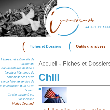
un site de res
Fiches et Dossiers
Outils d’analyses
Irénées.net est un site de
Accueil
Fiches et Dossier
ressources
documentaires destiné à
favoriser l’échange de
Chili
connaissances et de
savoir faire au service de
la construction d’un art de
la paix.
Ce site est porté par
l’association
Modus Operandi