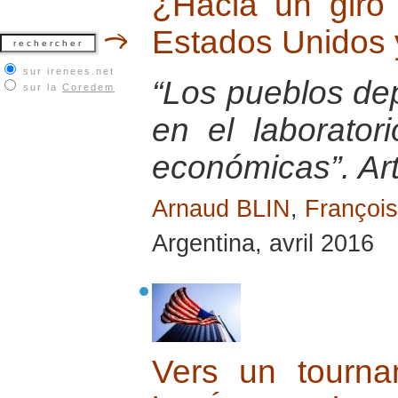
¿Hacia un giro 
Estados Unidos 
sur irenees.net
“Los pueblos de
sur la
Coredem
en el laborator
económicas”. Ar
Arnaud BLIN
,
Franço
Argentina, avril 2016
Vers un tournan