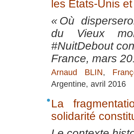
les États-Unis e
« Où disperser
du Vieux mond
#NuitDebout contr
France, mars 20
Arnaud BLIN
,
Fran
Argentine, avril 2016
La fragmentat
solidarité const
Le contexte hist