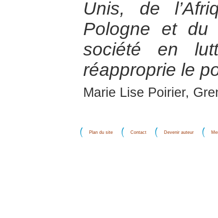
Unis, de l’Af
Pologne et du
société en lu
réapproprie le po
Marie Lise Poirier, Gr
Plan du site
Contact
Devenir auteur
Men