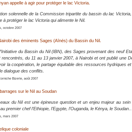
yan appelle à agir pour protéger le lac Victoria.
lation solennelle de la Commission tripartite du bassin du lac Victoria,
à protéger le lac Victoria qui alimente le Nil.
is, octobre 2007
Nairobi des éminents Sages (Aînés) du Bassin du Nil.
e l’Initiative du Bassin du Nil (IBN), des Sages provenant des neuf 
 rencontrés, du 11 au 13 janvier 2007, à Nairobi et ont publié une D
ir la coopération, le partage équitable des ressources hydriques et 
le dialogue des conflits.
Corniche Bizerte, août 2007
barrages sur le Nil au Soudan
eaux du Nil est une épineuse question et un enjeu majeur au sein 
se au premier chef l’Ethiopie, l’Egypte, l’Ouganda, le Kénya, le Soudan
is, mars 2007
relique coloniale