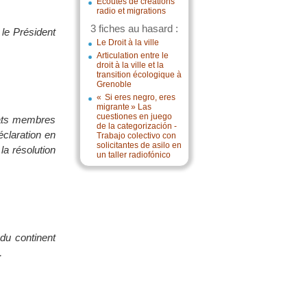
Écoutes de créations
radio et migrations
3 fiches au hasard :
 le Président
Le Droit à la ville
Articulation entre le
droit à la ville et la
transition écologique à
Grenoble
« Si eres negro, eres
migrante » Las
cuestiones en juego
Etats membres
de la categorización -
éclaration en
Trabajo colectivo con
solicitantes de asilo en
la résolution
un taller radiofónico
du continent
…