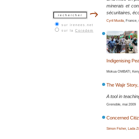
minerais et con
sécuritaires, é
Cyril Musila
, France,
sur irenees.net
sur la
Coredem
Indigenising Pe
Mokua OMBATI, Kenya
The Wajir Stor
A tool in teachin
Grenoble, mai 2009
Concerned Citi
Simon Fisher
,
Lada Z