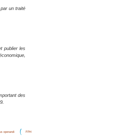
par un traité
t publier les
 économique,
mportant des
9.
s operandi
FPH