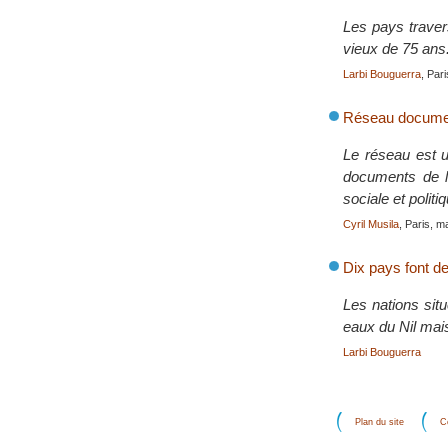
Les pays travers
vieux de 75 ans
Larbi Bouguerra
, Par
Réseau document
Le réseau est un
documents de li
sociale et polit
Cyril Musila
, Paris, m
Dix pays font d
Les nations sit
eaux du Nil mais
Larbi Bouguerra
Plan du site
C