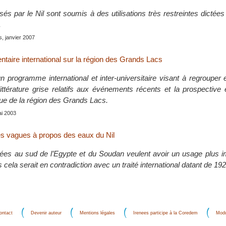
és par le Nil sont soumis à des utilisations très restreintes dictées 
.
is, janvier 2007
aire international sur la région des Grands Lacs
 programme international et inter-universitaire visant à regrouper e
ttérature grise relatifs aux événements récents et la prospective
ique de la région des Grands Lacs.
ai 2003
es vagues à propos des eaux du Nil
uées au sud de l’Egypte et du Soudan veulent avoir un usage plus i
 cela serait en contradiction avec un traité international datant de 192
ontact
Devenir auteur
Mentions légales
Irenees participe à la Coredem
Modu