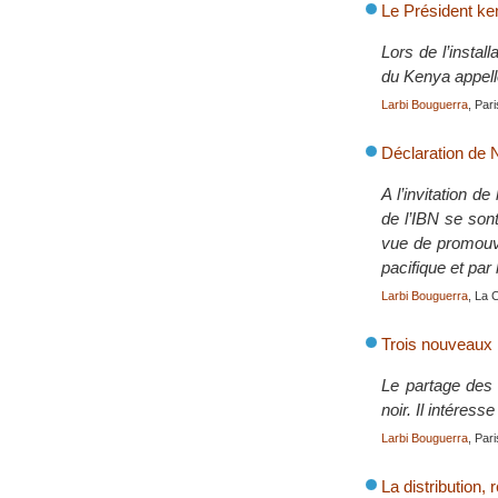
Le Président ken
Lors de l’instal
du Kenya appelle 
Larbi Bouguerra
, Par
Déclaration de 
A l’invitation d
de l’IBN se sont
vue de promouvo
pacifique et par 
Larbi Bouguerra
, La 
Trois nouveaux 
Le partage des 
noir. Il intéres
Larbi Bouguerra
, Par
La distribution, 