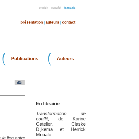
english
español
français
présentation
|
auteurs
|
contact
Publications
Acteurs
En librairie
Transformation de
conflit
, de Karine
Gatelier, Claske
Dijkema et Herrick
Mouafo
le lien entre