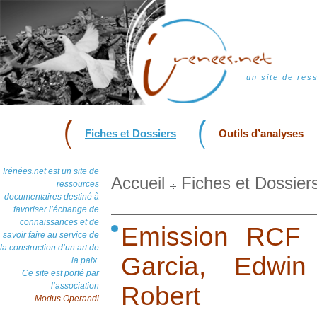
un site de res
Fiches et Dossiers
Outils d’analyses
Irénées.net est un site de
Accueil
Fiches et Dossier
ressources
documentaires destiné à
favoriser l’échange de
connaissances et de
Emission RCF 
savoir faire au service de
la construction d’un art de
Garcia, Edwin
la paix.
Ce site est porté par
l’association
Robert
Modus Operandi