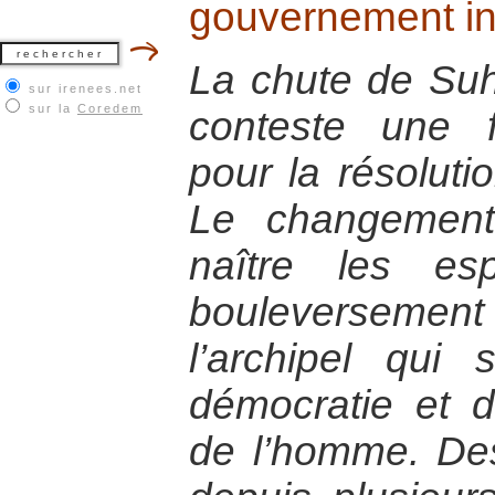
gouvernement i
La chute de Suh
sur irenees.net
sur la
Coredem
conteste une f
pour la résoluti
Le changement
naître les esp
bouleverseme
l’archipel qu
démocratie et d
de l’homme. Des