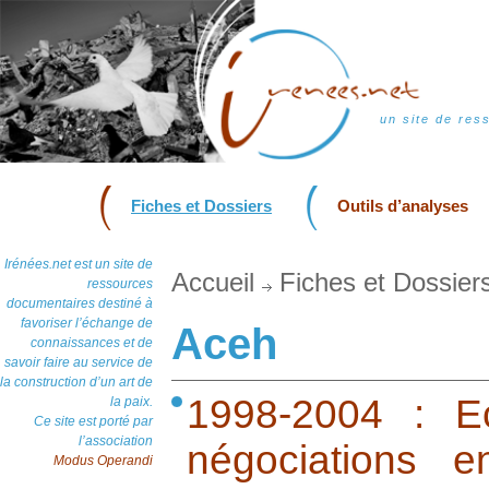
un site de res
Fiches et Dossiers
Outils d’analyses
Irénées.net est un site de
Accueil
Fiches et Dossier
ressources
documentaires destiné à
favoriser l’échange de
Aceh
connaissances et de
savoir faire au service de
la construction d’un art de
1998-2004 : E
la paix.
Ce site est porté par
l’association
négociations 
Modus Operandi