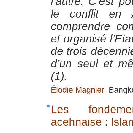
l’autre. C’est p
le conflit en
comprendre com
et organisé l’Et
de trois décenni
d’un seul et 
(1).
Élodie Magnier
, Bangk
Les fondemen
acehnaise : Islam