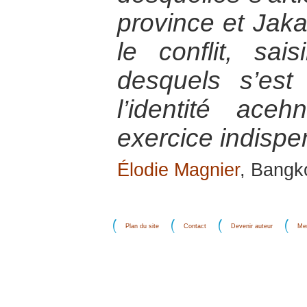
province et Jak
le conflit, sais
desquels s’est 
l’identité ac
exercice indispe
Élodie Magnier
, Bangk
Plan du site
Contact
Devenir auteur
Men